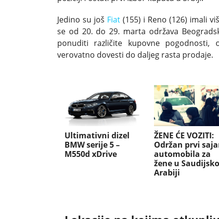
Jedino su još
Fiat
(155) i Reno (126) imali 
se od 20. do 29. marta održava Beogradsk
ponuditi različite kupovne pogodnosti,
verovatno dovesti do daljeg rasta prodaje.
ŽENE ĆE VOZITI:
Ultimativni dizel
Održan prvi saj
BMW serije 5 –
automobila za
M550d xDrive
žene u Saudijsko
Arabiji