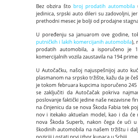
Bez obzira što
broj prodatih automobila
u
jedinica, srpski auto dileri su zadovoljni, 
prethodni mesec je bolji od prodajne stagnacij
U poređenju sa januarom ove godine, t
putničkih i lakih komercijanih automobila
),
prodatih automobila, a isporučeno je 1
komercijalnih vozila zaustavila na 194 primer
U Autočačku, našoj najuspešnijoj auto ku
plasmanom na srpsko tržište, kažu da je češk
je tokom februara kupcima isporučeno 245
se zaključiti da Autočačak pokriva najma
poslovanje faktički jedine naše nezavisne f
na činjenicu da se nova Škoda Fabia tek poja
nov i itekako aktuelan model, kao i da će
nova Škoda Superb, nakon čega će ući u p
škodinih automobila na našem tržištu i dalj
poziciji i ostati prvi izbor kupaca u Srbiji.