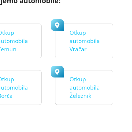
ujemo automobile:
Otkup
Otkup
automobila
automobila
Zemun
Vračar
Otkup
Otkup
automobila
automobila
Borča
Železnik