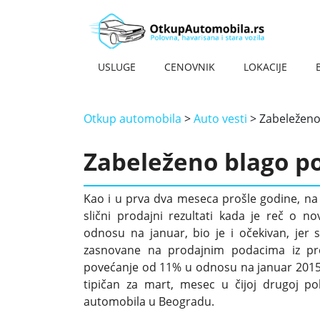
USLUGE
CENOVNIK
LOKACIJE
OTKUP HAVARISANIH VOZILA
OTKUP AUTOMOBILA NA KILO – NAJBOLJA CENA
OTKUP STARIH AUTOMOBILA
OTKUP MOTORA
OTKUP SKUTERA
OTKUP KOMBIJA
OTKUP DŽIPOVA
OTKUP STRANACA
OTKUP TERETNJAKA
OTKUP OLDTAJMERA
OTKUP AUTOMOBILA NOVI BEOGRAD
OTKUP AUTOMOBILA BATAJNICA
OTKUP AUTOMOBILA KRAGUJEVAC
OTKUP AUTOMOBILA ZEMUN
OTKUP AUTOMOBILA NOVI SAD
OTKUP AUTOMOBILA KRALJEVO
Otkup automobila
>
Auto vesti
>
Zabeleženo
Zabeleženo blago po
Kao i u prva dva meseca prošle godine, na
slični prodajni rezultati kada je reč o n
odnosu na januar, bio je i očekivan, jer
zasnovane na prodajnim podacima iz pr
povećanje od 11% u odnosu na januar 2015. g
tipičan za mart, mesec u čijoj drugoj po
automobila u Beogradu.