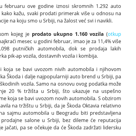
 februaru ove godine iznosi skromnih 1.292 auto
jer kako kažu, svaki prodati primerak više u odnosu na
e na koju smo u Srbiji, na žalost već svi i navikli.
okom kojeg je
prodato ukupno 1.160 vozila
(
otkup
 najkraći mesec u godini februar, imao je za 11,4% više
.098 putničkih automobila, dok se prodaja lakih
ka pik-ap vozila, dostavnih vozila i kombija.
ći koja se bavi uvozom nivih automobila i njihovom
a Škoda i dalje najpopularniji auto brend u Srbiji, pa
 škodinih vozila. Samo na osnovu ovog podatka može
nje 20 % tržišta u Srbiji, što ukazuje na uspešno
irme koja se bavi uvozom novih automobila. S obzirom
vila na tržištu u Srbiji, da je Škoda Oktavia relativno
 na sajmu automobila u Beogradu biti predstavljena
rodajne salone u Srbiji, bez dileme će reputacija
e jačati, pa se očekuje da će Škoda zadržati lidersku