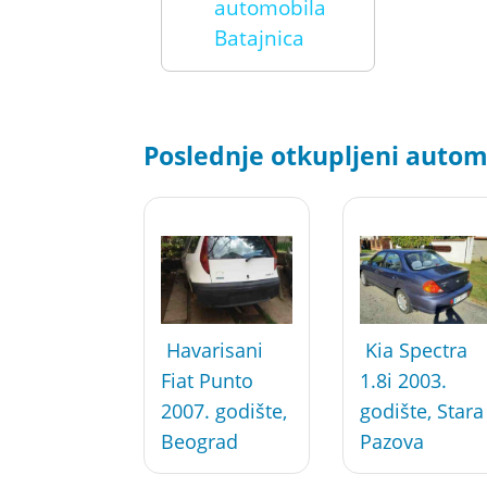
automobila
Batajnica
Poslednje otkupljeni automo
Havarisani
Kia Spectra
Fiat Punto
1.8i 2003.
2007. godište,
godište, Stara
Beograd
Pazova