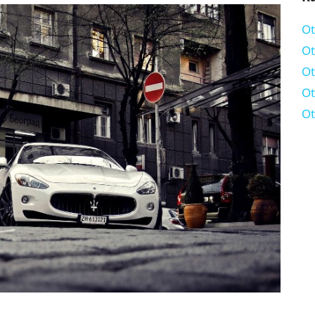
Ot
Ot
Ot
Ot
Ot