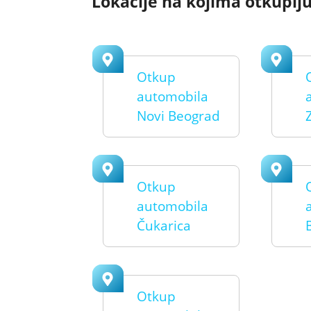
Lokacije na kojima otkuplj
Otkup
automobila
Novi Beograd
Otkup
automobila
Čukarica
Otkup