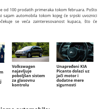
više od 100 prodatih primeraka tokom februara. Pošto
i sajam automobila tokom kojeg će srpski uvoznici
 očekuje se veća zainteresovanost kupaca, što će
Volkswagen
Unapređeni KIA
najavljuje
Picanto dolazi uz
am
poboljšan sistem
jači motor i
za glasovnu
dodatne mere
j
kontrolu
sigurnosti