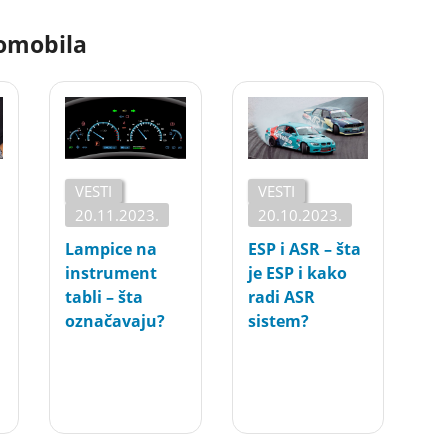
tomobila
VESTI
VESTI
20.11.2023.
20.10.2023.
Lampice na
ESP i ASR – šta
instrument
je ESP i kako
tabli – šta
radi ASR
označavaju?
sistem?