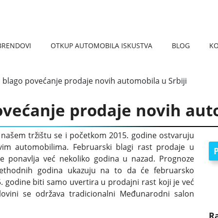
BRENDOVI
OTKUP AUTOMOBILA ISKUSTVA
BLOG
K
REGISTRACIJA VOZILA 
KARAKTERISTIKE AUTOM
OTKUP AUTOMOBILA VRAČAR
OTKUP AUTOMOBILA PANČEVO
OTKUP AUTOMOBILA NIŠ
OTKUP AUTOMOBILA ČUKARICA
OTKUP AUTOMOBILA SMEDEREVO
OTKUP AUTOMOBILA UŽICE
OTKU
OTKUP
 blago povećanje prodaje novih automobila u Srbiji
većanje prodaje novih auto
 našem tržištu se i početkom 2015. godine ostvaruju
ovim automobilima. Februarski blagi rast prodaje u
P
 se ponavlja već nekoliko godina u nazad. Prognoze
ethodnih godina ukazuju na to da će februarsko
odine biti samo uvertira u prodajni rast koji je već
lovini se održava tradicionalni Međunarodni salon
R