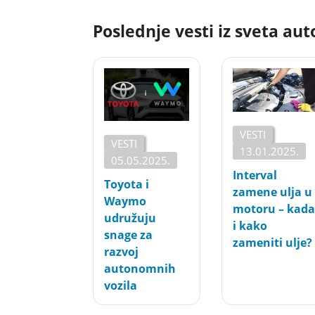
Poslednje vesti iz sveta au
VESTI
VESTI
13.01.2025.
05.05.2025.
Interval
Toyota i
zamene ulja u
Waymo
motoru – kada
udružuju
i kako
snage za
zameniti ulje?
razvoj
autonomnih
vozila