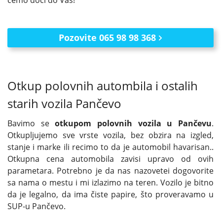
ćemo doći do Vas!
Pozovite 065 98 98 368
Otkup polovnih autombila i ostalih
starih vozila Pančevo
Bavimo se
otkupom polovnih vozila u Pančevu
.
Otkupljujemo sve vrste vozila, bez obzira na izgled,
stanje i marke ili recimo to da je automobil havarisan..
Otkupna cena automobila zavisi upravo od ovih
parametara. Potrebno je da nas nazovetei dogovorite
sa nama o mestu i mi izlazimo na teren. Vozilo je bitno
da je legalno, da ima čiste papire, što proveravamo u
SUP-u Pančevo.