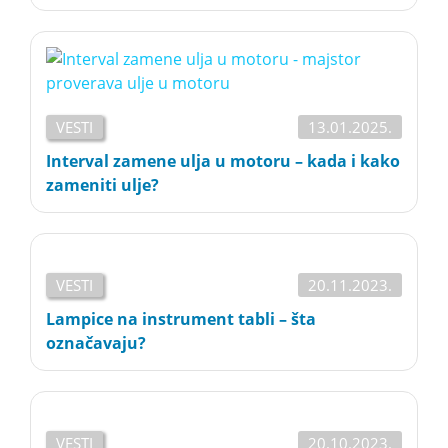
VESTI
13.01.2025.
Interval zamene ulja u motoru – kada i kako
zameniti ulje?
VESTI
20.11.2023.
Lampice na instrument tabli – šta
označavaju?
VESTI
20.10.2023.