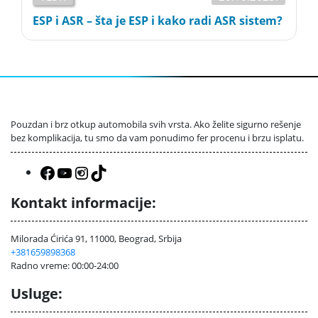
ESP i ASR – šta je ESP i kako radi ASR sistem?
Pouzdan i brz otkup automobila svih vrsta. Ako želite sigurno rešenje
bez komplikacija, tu smo da vam ponudimo fer procenu i brzu isplatu.
Facebook
YouTube
Instagram
TikTok
Kontakt informacije:
Milorada Ćirića 91, 11000, Beograd, Srbija
+381659898368
Radno vreme: 00:00-24:00
Usluge: