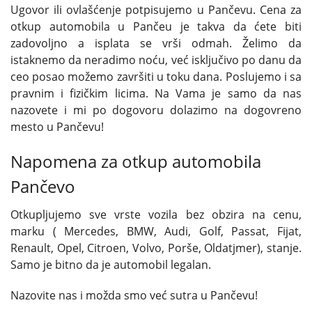
Ugovor ili ovlašćenje potpisujemo u Pančevu. Cena za
otkup automobila u Pančeu je takva da ćete biti
zadovoljno a isplata se vrši odmah. Želimo da
istaknemo da neradimo noću, već isključivo po danu da
ceo posao možemo završiti u toku dana. Poslujemo i sa
pravnim i fizičkim licima. Na Vama je samo da nas
nazovete i mi po dogovoru dolazimo na dogovreno
mesto u Pančevu!
Napomena za otkup automobila
Pančevo
Otkupljujemo sve vrste vozila bez obzira na cenu,
marku ( Mercedes, BMW, Audi, Golf, Passat, Fijat,
Renault, Opel, Citroen, Volvo, Porše, Oldatjmer), stanje.
Samo je bitno da je automobil legalan.
Nazovite nas i možda smo već sutra u Pančevu!