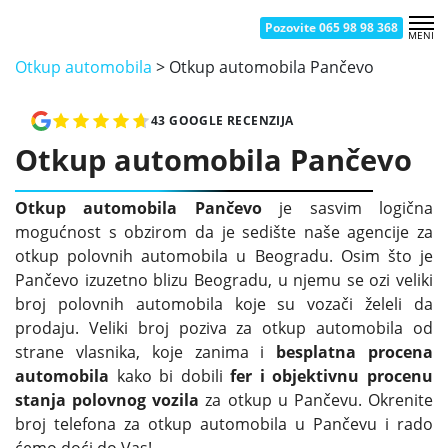
Pozovite 065 98 98 368
MENI
OTKUP AUTOMOBILA NOVI BEOGRAD
OTKUP AUTOMOBILA ČUKARICA
OTKUP AUTOMOBILA BATAJNICA
OTKUP AUTOMOBILA SMEDEREVO
OTKUP AUTOMOBILA KRAGUJEVAC
OTKUP AUTOMOBILA UŽICE
OTKUP AUTOMOBILA ZEMUN
OTKUP AUTOMOBILA ŽELEZNIK
OTKUP AUTOMOBILA NOVI SAD
OTKUP AUTOMOBILA ŠABAC
OTKUP AUTOMOBILA KRALJEVO
OTKUP AUTOMOBILA VRAČAR
OTKUP AUTOMOBILA BORČA
OTKUP AUTOMOBILA PANČEVO
OTKUP AUTOMOBILA ČAČAK
OTKUP AUTOMOBILA NIŠ
Otkup automobila
>
Otkup automobila Pančevo
43 GOOGLE RECENZIJA
Otkup automobila Pančevo
Otkup automobila Pančevo
je sasvim logična
mogućnost s obzirom da je sedište naše agencije za
otkup polovnih automobila u Beogradu. Osim što je
Pančevo izuzetno blizu Beogradu, u njemu se ozi veliki
broj polovnih automobila koje su vozači želeli da
prodaju. Veliki broj poziva za otkup automobila od
strane vlasnika, koje zanima i
besplatna procena
automobila
kako bi dobili
fer i objektivnu procenu
stanja polovnog vozila
za otkup u Pančevu. Okrenite
broj telefona za otkup automobila u Pančevu i rado