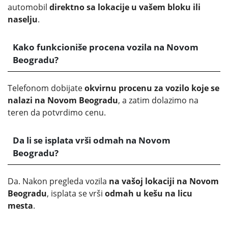
automobil
direktno sa lokacije u vašem bloku ili
naselju
.
Kako funkcioniše procena vozila na Novom
Beogradu?
Telefonom dobijate
okvirnu procenu za vozilo koje se
nalazi na Novom Beogradu
, a zatim dolazimo na
teren da potvrdimo cenu.
Da li se isplata vrši odmah na Novom
Beogradu?
Da. Nakon pregleda vozila
na vašoj lokaciji na Novom
Beogradu
, isplata se vrši
odmah u kešu na licu
mesta
.