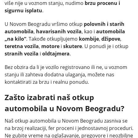
više nije u voznom stanju, nudimo
brzu procenu i
sigurnu isplatu
.
U Novom Beogradu vršimo otkup
polovnih i starih
automobila
,
havarisanih vozila
, kao i
automobila
„na kilo“
. Takođe otkupljujemo
kombije
,
džipove
,
teretna vozila
,
motore
i
skutere
. U ponudi je i otkup
stranih vozila
i
oldtajmera
.
Bez obzira da li je vozilo registrovano ili ne, u voznom
stanju ili zahteva dodatna ulaganja, možete nas
kontaktirati za brzu i realnu ponudu.
Zašto izabrati naš otkup
automobila u Novom Beogradu?
Naš otkup automobila u Novom Beogradu zasniva se
na brzoj realizaciji, fer proceni i jednostavnoj proceduri.
Ne gubite vreme na oglašavanje, pregovore i neozbiljne