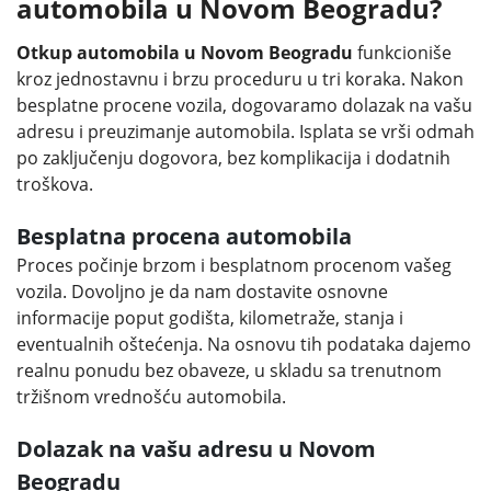
automobila u Novom Beogradu?
Otkup automobila u Novom Beogradu
funkcioniše
kroz jednostavnu i brzu proceduru u tri koraka. Nakon
besplatne procene vozila, dogovaramo dolazak na vašu
adresu i preuzimanje automobila. Isplata se vrši odmah
po zaključenju dogovora, bez komplikacija i dodatnih
troškova.
Besplatna procena automobila
Proces počinje brzom i besplatnom procenom vašeg
vozila. Dovoljno je da nam dostavite osnovne
informacije poput godišta, kilometraže, stanja i
eventualnih oštećenja. Na osnovu tih podataka dajemo
realnu ponudu bez obaveze, u skladu sa trenutnom
tržišnom vrednošću automobila.
Dolazak na vašu adresu u Novom
Beogradu