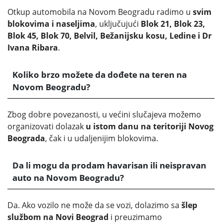
Otkup automobila na Novom Beogradu radimo u
svim
blokovima i naseljima
, uključujući
Blok 21, Blok 23,
Blok 45, Blok 70, Belvil, Bežanijsku kosu, Ledine i Dr
Ivana Ribara
.
Koliko brzo možete da dođete na teren na
Novom Beogradu?
Zbog dobre povezanosti, u većini slučajeva možemo
organizovati dolazak
u istom danu na teritoriji Novog
Beograda
, čak i u udaljenijim blokovima.
Da li mogu da prodam havarisan ili neispravan
auto na Novom Beogradu?
Da. Ako vozilo ne može da se vozi, dolazimo sa
šlep
službom na Novi Beograd
i preuzimamo