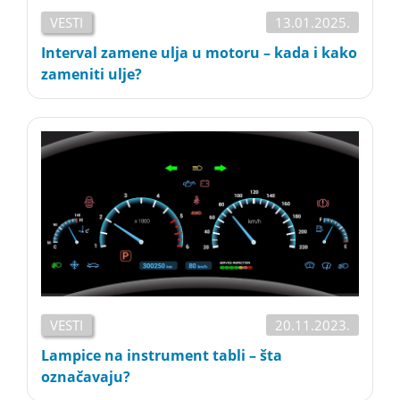
VESTI
13.01.2025.
Interval zamene ulja u motoru – kada i kako
zameniti ulje?
VESTI
20.11.2023.
Lampice na instrument tabli – šta
označavaju?