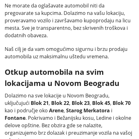
Ne morate da oglašavate automobil niti da
pregovarate sa kupcima. Dolazimo na vašu lokaciju,
proveravamo vozilo i završavamo kupoprodaju na licu
mesta. Sve je transparentno, bez skrivenih troškova i
dodatnih obaveza.
Naš cilj je da vam omogućimo sigurnu i brzu prodaju
automobila uz maksimalnu uštedu vremena.
Otkup automobila na svim
lokacijama u Novom Beogradu
Dolazimo na sve lokacije u Novom Beogradu,
uključujući
Blok 21
,
Blok 22
,
Blok 23
,
Blok 45
,
Blok 70
kao i područje oko
Arene
,
Starog Merkatora
i
Fontane
. Pokrivamo i Bežanijsku kosu, Ledine i okolne
delove opštine. Bez obzira gde se nalazite,
organizujemo brz dolazak i preuzimanje vozila na vašoj