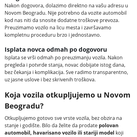
Nakon dogovora, dolazimo direktno na vašu adresu u
Novom Beogradu. Nije potrebno da vozite automobil
kod nas niti da snosite dodatne troškove prevoza.
Preuzimamo vozilo na licu mesta i završavamo
kompletnu proceduru brzo i jednostavno.
Isplata novca odmah po dogovoru
Isplata se vrši odmah po preuzimanju vozila. Nakon
pregleda i potvrde stanja, novac dobijate istog dana,
bez čekanja i komplikacija. Sve radimo transparentno,
uz jasne uslove i bez skrivenih troškova.
Koja vozila otkupljujemo u Novom
Beogradu?
Otkupljujemo gotovo sve vrste vozila, bez obzira na
stanje i godište. Bilo da želite da prodate
polovan
automobil, havarisano vozilo ili stariji model
koji