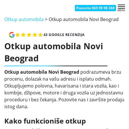
Pozovite 065 98 98 368
MENI
OTKUP AUTOMOBILA NOVI BEOGRAD
OTKUP AUTOMOBILA ČUKARICA
OTKUP AUTOMOBILA BATAJNICA
OTKUP AUTOMOBILA SMEDEREVO
OTKUP AUTOMOBILA KRAGUJEVAC
OTKUP AUTOMOBILA UŽICE
OTKUP AUTOMOBILA ZEMUN
OTKUP AUTOMOBILA ŽELEZNIK
OTKUP AUTOMOBILA NOVI SAD
OTKUP AUTOMOBILA ŠABAC
OTKUP AUTOMOBILA KRALJEVO
OTKUP AUTOMOBILA VRAČAR
OTKUP AUTOMOBILA BORČA
OTKUP AUTOMOBILA PANČEVO
OTKUP AUTOMOBILA ČAČAK
OTKUP AUTOMOBILA NIŠ
Otkup automobila
>
Otkup automobila Novi Beograd
43 GOOGLE RECENZIJA
Otkup automobila Novi
Beograd
Otkup automobila Novi Beograd
podrazumeva brzu
procenu, dolazak na vašu adresu i isplatu odmah.
Otkupljujemo polovna, havarisana i stara vozila, kao i
kombije, džipove, motore i druga vozila uz jednostavnu
proceduru i bez čekanja. Pozovite nas i završite prodaju
istog dana.
Kako funkcioniše otkup