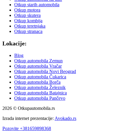
Otkup starih automobila
Otkup motora
Otkup skutera
Otkup kombija
Otkup teretnjaka
Otkup stranaca
Lokacije:
Blog
Otkup automobila Zemun
Otkup automobila Vračar
Otkup automobila Novi Beograd
Otkup automobila Čukarica
Otkup automobila Borča
Otkup automobila Železnik
Otkup automobila Batajnica
Otkup automobila Pančevo
2026 © Otkupautomobila.rs
Izrada internet prezentacije:
Avokado.rs
Pozovite +381659898368