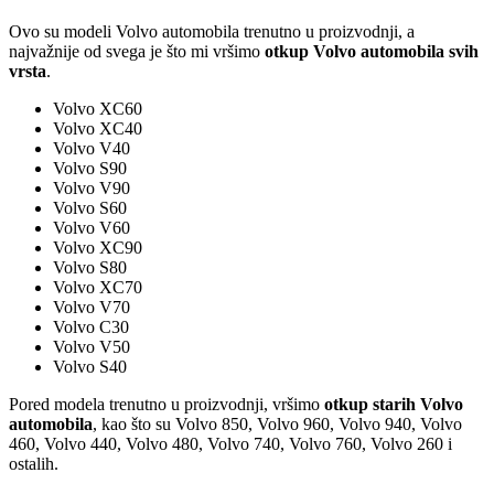
Ovo su modeli Volvo automobila trenutno u proizvodnji, a
najvažnije od svega je što mi vršimo
otkup Volvo automobila svih
vrsta
.
Volvo XC60
Volvo XC40
Volvo V40
Volvo S90
Volvo V90
Volvo S60
Volvo V60
Volvo XC90
Volvo S80
Volvo XC70
Volvo V70
Volvo C30
Volvo V50
Volvo S40
Pored modela trenutno u proizvodnji, vršimo
otkup starih Volvo
automobila
, kao što su Volvo 850, Volvo 960, Volvo 940, Volvo
460, Volvo 440, Volvo 480, Volvo 740, Volvo 760, Volvo 260 i
ostalih.