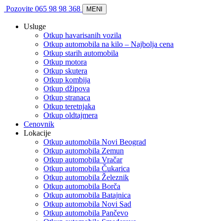
Pozovite 065 98 98 368
MENI
Usluge
Otkup havarisanih vozila
Otkup automobila na kilo – Najbolja cena
Otkup starih automobila
Otkup motora
Otkup skutera
Otkup kombija
Otkup džipova
Otkup stranaca
Otkup teretnjaka
Otkup oldtajmera
Cenovnik
Lokacije
Otkup automobila Novi Beograd
Otkup automobila Zemun
Otkup automobila Vračar
Otkup automobila Čukarica
Otkup automobila Železnik
Otkup automobila Borča
Otkup automobila Batajnica
Otkup automobila Novi Sad
Otkup automobila Pančevo