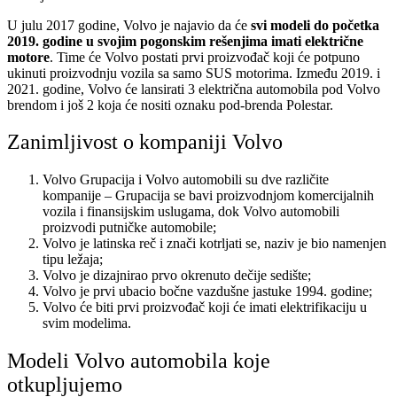
U julu 2017 godine, Volvo je najavio da će
svi modeli do početka
2019. godine u svojim pogonskim rešenjima imati električne
motore
. Time će Volvo postati prvi proizvođač koji će potpuno
ukinuti proizvodnju vozila sa samo SUS motorima. Između 2019. i
2021. godine, Volvo će lansirati 3 električna automobila pod Volvo
brendom i još 2 koja će nositi oznaku pod-brenda Polestar.
Zanimljivost o kompaniji Volvo
Volvo Grupacija i Volvo automobili su dve različite
kompanije – Grupacija se bavi proizvodnjom komercijalnih
vozila i finansijskim uslugama, dok Volvo automobili
proizvodi putničke automobile;
Volvo je latinska reč i znači kotrljati se, naziv je bio namenjen
tipu ležaja;
Volvo je dizajnirao prvo okrenuto dečije sedište;
Volvo je prvi ubacio bočne vazdušne jastuke 1994. godine;
Volvo će biti prvi proizvođač koji će imati elektrifikaciju u
svim modelima.
Modeli Volvo automobila koje
otkupljujemo