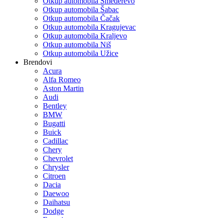
Otkup automobila Smederevo
Otkup automobila Šabac
Otkup automobila Čačak
Otkup automobila Kragujevac
Otkup automobila Kraljevo
Otkup automobila Niš
Otkup automobila Užice
Brendovi
Acura
Alfa Romeo
Aston Martin
Audi
Bentley
BMW
Bugatti
Buick
Cadillac
Chery
Chevrolet
Chrysler
Citroen
Dacia
Daewoo
Daihatsu
Dodge