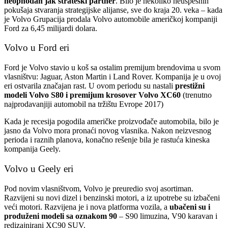
neophodan jak strateški partner
. Bilo je nekoliko neuspešnih
pokušaja stvaranja strategijske alijanse, sve do kraja 20. veka – kada
je Volvo Grupacija prodala Volvo automobile američkoj kompaniji
Ford za 6,45 milijardi dolara.
Volvo u Ford eri
Ford je Volvo stavio u koš sa ostalim premijum brendovima u svom
vlasništvu: Jaguar, Aston Martin i Land Rover. Kompanija je u ovoj
eri ostvarila značajan rast. U ovom periodu su nastali
prestižni
modeli Volvo S80 i premijum krosover Volvo XC60
(trenutno
najprodavanjiji automobil na tržištu Evrope 2017)
Kada je recesija pogodila američke proizvođače automobila, bilo je
jasno da Volvo mora pronaći novog vlasnika. Nakon neizvesnog
perioda i raznih planova, konačno rešenje bila je rastuća kineska
kompanija Geely.
Volvo u Geely eri
Pod novim vlasništvom, Volvo je preuredio svoj asortiman.
Razvijeni su novi dizel i benzinski motori, a iz upotrebe su izbačeni
veći motori. Razvijena je i nova platforma vozila, a
ubačeni su i
produženi modeli sa oznakom 90
– S90 limuzina, V90 karavan i
redizajnirani XC90 SUV.