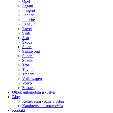
Opel
Pagani
Peugeot
Pontiac
Porsche
Renault
Rover
Saab
Seat
Škoda
Smart
Ssangyong
Subaru
Suzuki
Tata
Toyota
Trabant
Volkswagen
Volvo
Zastava
Otkup automobila iskustva
Blog
Registracija vozila u Srbiji
Karakteristike automobila
Kontakt