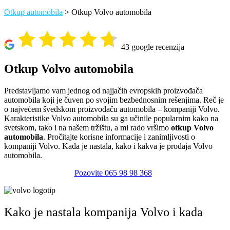
Otkup automobila
>
Otkup Volvo automobila
43 google recenzija
Otkup Volvo automobila
Predstavljamo vam jednog od najjačih evropskih proizvođača
automobila koji je čuven po svojim bezbednosnim rešenjima. Reč je
o najvećem švedskom proizvođaču automobila – kompaniji Volvo.
Karakteristike Volvo automobila su ga učinile popularnim kako na
svetskom, tako i na našem tržištu, a mi rado vršimo
otkup Volvo
automobila
. Pročitajte korisne informacije i zanimljivosti o
kompaniji Volvo. Kada je nastala, kako i kakva je prodaja Volvo
automobila.
Pozovite 065 98 98 368
Kako je nastala kompanija Volvo i kada