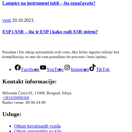
Lampice na instrument tabli – šta označavaju?
vesti
20.10.2023.
ESP i ASR – šta je ESP i kako radi ASR sistem?
Pouzdan i brz otkup automobila svih vrsta. Ako želite sigurno rešenje bez
komplikacija, tu smo da vam ponudimo fer procenu i brzu isplatu.
Facebook
YouTube
Instagram
TikTok
Kontakt informacije:
Milorada Ćirića 91, 11000, Beograd, Srbija
+381659898368
Radno vreme: 00:00-24:00
Usluge:
Otkup havarisanih vozila
Otkup automobila na kilo