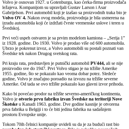
Volvo je osnovan 1927. u Gotenburgu, kao ćerka-firma proizvođača
ležajeva. Kompanijom su upravljali Gustav Larson i Asar
Gabrijelson. Prvi automobil koji je izašao sa proizvodnih traka bio je
Volvo OV 4.
Nakon ovog modela, proizvodnja je bila usmerena na
izradu automobila koji će izdržati čvrste vremenske uslove i teren u
Švedskoj.
Prvi veći uspeh ostvaren je sa prvim modelom kamiona – „Serija 1”
iz 1928. godine. Do 1930. Volvo je prodao više od 600 automobila.
Ubrzo je pokrenut izvoz, a Volvo automobili su postali poznati van
Švedske tek nakon Drugog svetskog rata.
Pri kraju rata, predstavljen je putnički automobil
PV444,
ali se nije
proizvodio sve do 1947. Prvi Volvo stigao je na tržište Amerike
1955. godine, što se pokazalo kao veoma dobar potez. Sledeće
godine, Volvo je značajno poroadio na izvozu na tržište severne
Amerike. Od tada se ovo tržište pokazalo kao glavni izvor prihoda.
Kako bi povećao prodor na tržište severno-američkog kontinenta,
Volvo je
otvorio prvu fabriku izvan Švedske na teritoriji Nove
Škotske
u Kanadi 1963. godine. Dve godine kasnije je otvorena
prva fabrika u Belgiji i to će biti jedina fabrika na sadašnjem
prostoru Evropske unije.
Tokom 70ih čelnici kompanije uvideli su da je za budući rast bio