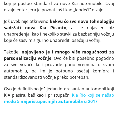
koji je postao standard za nove Kia automobile. Ovaj
dizajn enterijera je poznat još i kao „lebdeći“ dizajn.
Još uvek nije otkriveno
kakvu će sve novu tehnologiju
sadržati nova Kia Picanto
, ali je najavljen niz
unapređenja, kao i nekoliko stavki za bezbedniju vožnju
koje će sasvim sigurno unaprediti osećaj u vožnji.
Takođe,
najavljeno je i mnogo više mogućnosti za
personalizaciju vožnje
. Ovo će biti posebno pogodno
za sve vozače koji provode puno vremena u svom
automobilu, pa im je potpuno osećaj komfora i
standardizovanosti vožnje preko potreban.
Ovo je definitivno još jedan interesantan automobil koji
KIA plasira, baš kao i pristupačni
Kia Rio koji se našao
među 5 najpristupačnijih automobila u 2017
.