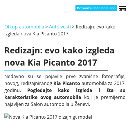
Pozovite 065 98 98 368
MENI
OTKUP AUTOMOBILA NOVI BEOGRAD
OTKUP AUTOMOBILA ČUKARICA
OTKUP AUTOMOBILA BATAJNICA
OTKUP AUTOMOBILA SMEDEREVO
OTKUP AUTOMOBILA KRAGUJEVAC
OTKUP AUTOMOBILA UŽICE
OTKUP AUTOMOBILA ZEMUN
OTKUP AUTOMOBILA ŽELEZNIK
OTKUP AUTOMOBILA NOVI SAD
OTKUP AUTOMOBILA ŠABAC
OTKUP AUTOMOBILA KRALJEVO
OTKUP AUTOMOBILA VRAČAR
OTKUP AUTOMOBILA BORČA
OTKUP AUTOMOBILA PANČEVO
OTKUP AUTOMOBILA ČAČAK
OTKUP AUTOMOBILA NIŠ
Otkup automobila
>
Auto vesti
>
Redizajn: evo kako
izgleda nova Kia Picanto 2017
Redizajn: evo kako izgleda
nova Kia Picanto 2017
Nedavno su se pojavile prve zvanične fotografije,
novog, redizajniranog
Kia Picanto
automobila za 2017.
godinu.
Pogledajte kako izgleda i šta su
karakteristike ovog automobila
koji je premijerno
najavljen za Salon automobila u Ženevi.