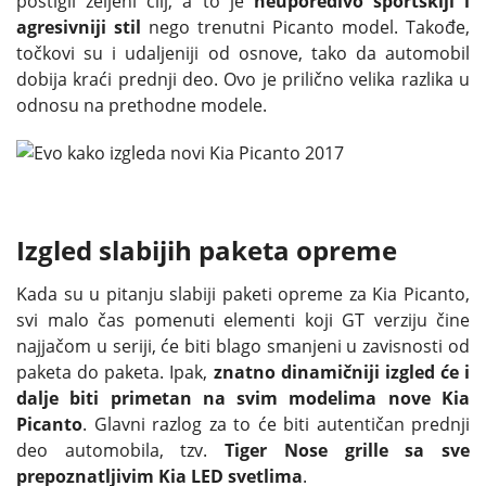
postigli željeni cilj, a to je
neuporedivo sportskiji i
agresivniji stil
nego trenutni Picanto model. Takođe,
točkovi su i udaljeniji od osnove, tako da automobil
dobija kraći prednji deo. Ovo je prilično velika razlika u
odnosu na prethodne modele.
Izgled slabijih paketa opreme
Kada su u pitanju slabiji paketi opreme za Kia Picanto,
svi malo čas pomenuti elementi koji GT verziju čine
najjačom u seriji, će biti blago smanjeni u zavisnosti od
paketa do paketa. Ipak,
znatno dinamičniji izgled će i
dalje biti primetan na svim modelima nove Kia
Picanto
. Glavni razlog za to će biti autentičan prednji
deo automobila, tzv.
Tiger Nose grille sa sve
prepoznatljivim Kia LED svetlima
.