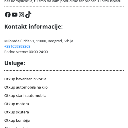
bez komplikacija, tu smo da vam ponudimo fer procenu i brzu isplatu.
Facebook
YouTube
Instagram
TikTok
Kontakt informacije:
Milorada Ćirića 91, 11000, Beograd, Srbija
+381659898368
Radno vreme: 00:00-24:00
Usluge:
Otkup havarisanih vozila
Otkup automobila na kilo
Otkup starih automobila
Otkup motora
Otkup skutera
Otkup kombija