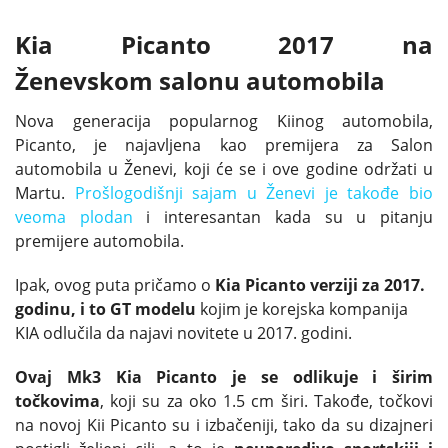
Kia Picanto 2017 na
Ženevskom salonu automobila
Nova generacija popularnog Kiinog automobila,
Picanto, je najavljena kao premijera za Salon
automobila u Ženevi, koji će se i ove godine održati u
Martu.
Prošlogodišnji sajam u Ženevi je takođe bio
veoma plodan
i interesantan kada su u pitanju
premijere automobila.
Ipak, ovog puta pričamo o
Kia Picanto verziji za 2017.
godinu, i to
GT modelu
kojim je korejska kompanija
KIA odlučila da najavi novitete u 2017. godini.
Ovaj Mk3 Kia Picanto je se odlikuje i širim
točkovima
, koji su za oko 1.5 cm širi. Takođe, točkovi
na novoj Kii Picanto su i izbačeniji, tako da su dizajneri