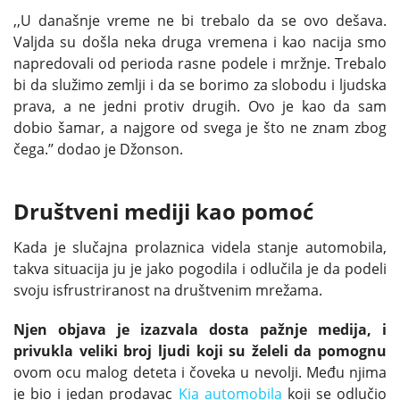
,,U današnje vreme ne bi trebalo da se ovo dešava.
Valjda su došla neka druga vremena i kao nacija smo
napredovali od perioda rasne podele i mržnje. Trebalo
bi da služimo zemlji i da se borimo za slobodu i ljudska
prava, a ne jedni protiv drugih. Ovo je kao da sam
dobio šamar, a najgore od svega je što ne znam zbog
čega.’’ dodao je Džonson.
Društveni mediji kao pomoć
Kada je slučajna prolaznica videla stanje automobila,
takva situacija ju je jako pogodila i odlučila je da podeli
svoju isfrustriranost na društvenim mrežama.
Njen objava je izazvala dosta pažnje medija, i
privukla veliki broj ljudi koji su želeli da pomognu
ovom ocu malog deteta i čoveka u nevolji. Među njima
je bio i jedan prodavac
Kia automobila
koji se odlučio