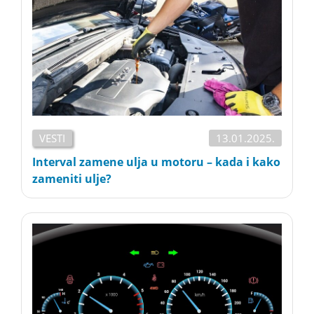
VESTI
13.01.2025.
Interval zamene ulja u motoru – kada i kako
zameniti ulje?