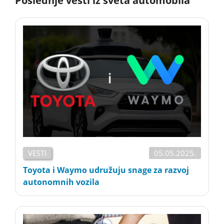
Poslednje vesti iz sveta automobila
VESTI
05.05.2025.
Toyota i Waymo udružuju snage za razvoj
autonomnih vozila