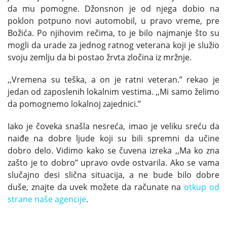
da mu pomogne. Džonsnon je od njega dobio na
poklon potpuno novi automobil, u pravo vreme, pre
Božića. Po njihovim rečima, to je bilo najmanje što su
mogli da urade za jednog ratnog veterana koji je služio
svoju zemlju da bi postao žrvta zločina iz mržnje.
,,Vremena su teška, a on je ratni veteran.’’ rekao je
jedan od zaposlenih lokalnim vestima. ,,Mi samo želimo
da pomognemo lokalnoj zajednici.’’
Iako je čoveka snašla nesreća, imao je veliku sreću da
naiđe na dobre ljude koji su bili spremni da učine
dobro delo. Vidimo kako se čuvena izreka ,,Ma ko zna
zašto je to dobro’’ upravo ovde ostvarila. Ako se vama
slučajno desi slična situacija, a ne bude bilo dobre
duše, znajte da uvek možete da računate na
otkup od
strane naše agencije
.