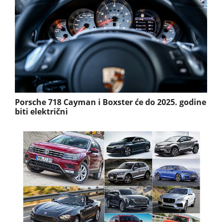
Porsche 718 Cayman i Boxster će do 2025. godine
biti električni