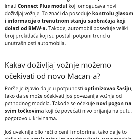
imati
Connect Plus modul
koji omogućava novi
doživljaj vožnje. To znači da poseduje
kontrolu glasom
i informacije o trenutnom stanju saobraćaja koji
dolazi od BMW-a.
Takođe, automobil poseduje veliki
broj prekidača koji su postali potpuni trend u
unutrašnjosti automobila.
Kakav doživljaj vožnje možemo
očekivati od novo Macan-a?
Porše je izjavio da je u potpunosti
optimizovao šasiju
,
tako da se može očekivati još povezanija vožnja od
pethodnog modela. Takođe se očekuje
novi pogon na
svim točkovima
koji će povećati nivo prijanja na putu,
pogotovo u krivinama.
Još uvek nije bilo reči o ceni i motorima, tako da je to