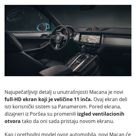
Najupečatljiviji detalj u unutrašnjosti Macana je novi
full-HD ekran koji je veličine 11 inča.
Ovaj ekran deli
isti korisnički sistem sa Panamerom. Pored ekrana,
dizajneri iz Poršea su promenili
izgled ventilacionih
otvora
tako da oni sada pristaju novom ekranu.
Kao i prethodni model ovog automobila, novi Macan će