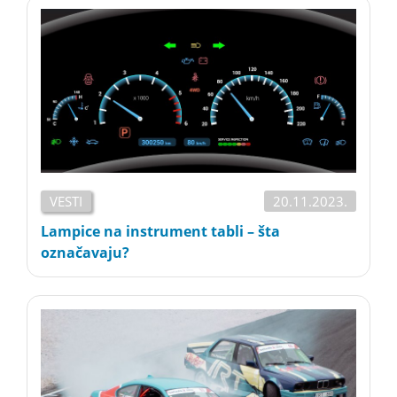
VESTI
20.11.2023.
Lampice na instrument tabli – šta
označavaju?