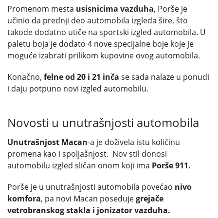
Promenom mesta
usisnicima vazduha
, Porše je
učinio da prednji deo automobila izgleda šire, što
takođe dodatno utiče na sportski izgled automobila. U
paletu boja je dodato 4 nove specijalne boje koje je
moguće izabrati prilikom kupovine ovog automobila.
Konačno,
felne od 20 i 21 inča
se sada nalaze u ponudi
i daju potpuno novi izgled automobilu.
Novosti u unutrašnjosti automobila
Unutrašnjost Macan
-a je doživela istu količinu
promena kao i spoljašnjost. Nov stil donosi
automobilu izgled sličan onom koji ima
Porše 911.
Porše je u unutrašnjosti automobila povećao
nivo
komfora
, pa novi Macan poseduje
grejače
vetrobranskog stakla i jonizator vazduha.