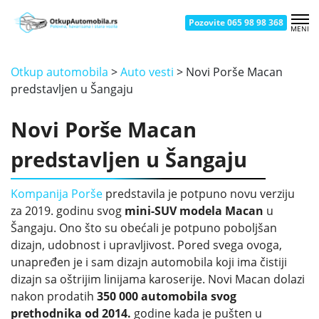
Pozovite 065 98 98 368
MENI
OTKUP AUTOMOBILA NOVI BEOGRAD
OTKUP AUTOMOBILA ČUKARICA
OTKUP AUTOMOBILA BATAJNICA
OTKUP AUTOMOBILA SMEDEREVO
OTKUP AUTOMOBILA KRAGUJEVAC
OTKUP AUTOMOBILA UŽICE
OTKUP AUTOMOBILA ZEMUN
OTKUP AUTOMOBILA ŽELEZNIK
OTKUP AUTOMOBILA NOVI SAD
OTKUP AUTOMOBILA ŠABAC
OTKUP AUTOMOBILA KRALJEVO
OTKUP AUTOMOBILA VRAČAR
OTKUP AUTOMOBILA BORČA
OTKUP AUTOMOBILA PANČEVO
OTKUP AUTOMOBILA ČAČAK
OTKUP AUTOMOBILA NIŠ
Otkup automobila
>
Auto vesti
>
Novi Porše Macan
predstavljen u Šangaju
Novi Porše Macan
predstavljen u Šangaju
Kompanija Porše
predstavila je potpuno novu verziju
za 2019. godinu svog
mini-SUV modela Macan
u
Šangaju. Ono što su obećali je potpuno poboljšan
dizajn, udobnost i upravljivost. Pored svega ovoga,
unapređen je i sam dizajn automobila koji ima čistiji
dizajn sa oštrijim linijama karoserije. Novi Macan dolazi
nakon prodatih
350 000 automobila svog
prethodnika od 2014.
godine kada je pušten u