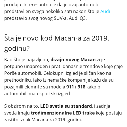
prodaju. Interesantno je da je ovaj automobil
predstavljen svega nekoliko sati nakon što je
Audi
predstavio svog novog SUV-a, Audi Q3.
Šta je novo kod Macan-a za 2019.
godinu?
Kao što je najavljeno,
dizajn novog Macan-a
je
potpuno unapređen i prati današnje trendove koje gaje
Porše automobili. Celokupni izgled je sličan kao na
prethodniku, iako iz nemačke kompanije kažu da su
pozajmili elemnte sa modela
911 i 918
kako bi
automobil imao sportski izgled.
S obzirom na to,
LED svetla su standard
, i zadnja
svetla imaju
trodimenzionalne LED trake
koje postaju
zaštitni znak Macana za 2019. godinu.