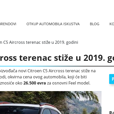
BRENDOVI
OTKUP AUTOMOBILA ISKUSTVA
BLOG
K
REGISTRACIJA VOZILA 
KARAKTERISTIKE AUTOM
OTKUP AUTOMOBILA VRAČAR
OTKUP AUTOMOBILA PANČEVO
OTKUP AUTOMOBILA NIŠ
OTKUP AUTOMOBILA ČUKARICA
OTKUP AUTOMOBILA SMEDEREVO
OTKUP AUTOMOBILA UŽICE
OTKU
OTKUP
n C5 Aircross terenac stiže u 2019. godini
ross terenac stiže u 2019. g
vođača novi Citroen C5 Aircross terenac stiže na
odi, okvirna cena ovog automobila, koji će biti
P
, iznosiće oko
26.500 evra
za osnovni Feel model.
R