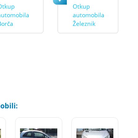
Otkup
Otkup
automobila
automobila
Borča
Železnik
bili: