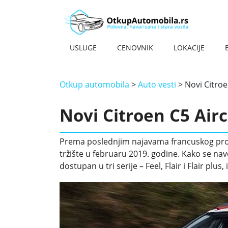
USLUGE
CENOVNIK
LOKACIJE
OTKUP HAVARISANIH VOZILA
OTKUP AUTOMOBILA NA KILO – NAJBOLJA CENA
OTKUP STARIH AUTOMOBILA
OTKUP MOTORA
OTKUP SKUTERA
OTKUP KOMBIJA
OTKUP DŽIPOVA
OTKUP STRANACA
OTKUP TERETNJAKA
OTKUP OLDTAJMERA
OTKUP AUTOMOBILA NOVI BEOGRAD
OTKUP AUTOMOBILA BATAJNICA
OTKUP AUTOMOBILA KRAGUJEVAC
OTKUP AUTOMOBILA ZEMUN
OTKUP AUTOMOBILA NOVI SAD
OTKUP AUTOMOBILA KRALJEVO
Otkup automobila
>
Auto vesti
>
Novi Citroe
Novi Citroen C5 Airc
Prema poslednjim najavama francuskog proiz
tržište u februaru 2019. godine. Kako se nav
dostupan u tri serije – Feel, Flair i Flair plus