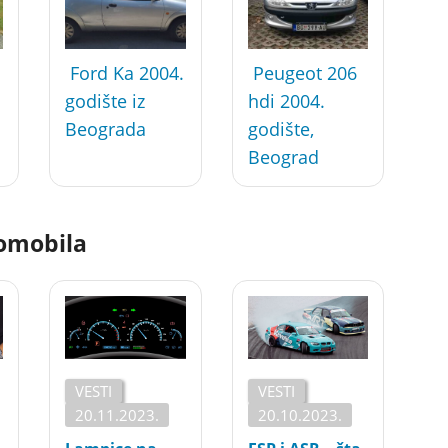
Ford Ka 2004.
Peugeot 206
godište iz
hdi 2004.
Beograda
godište,
Beograd
tomobila
VESTI
VESTI
20.11.2023.
20.10.2023.