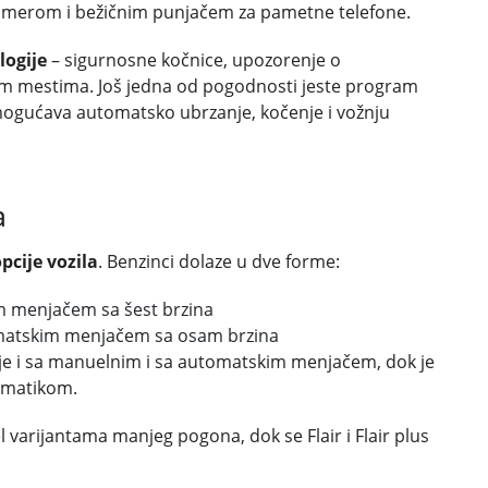
kamerom i bežičnim punjačem za pametne telefone.
ogije
– sigurnosne kočnice, upozorenje o
im mestima. Još jedna od pogodnosti jeste program
mogućava automatsko ubrzanje, kočenje i vožnju
a
pcije vozila
. Benzinci dolaze u dve forme:
m menjačem sa šest brzina
omatskim menjačem sa osam brzina
je i sa manuelnim i sa automatskim menjačem, dok je
omatikom.
l varijantama manjeg pogona, dok se Flair i Flair plus