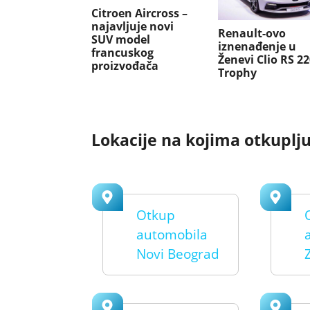
Citroen Aircross –
najavljuje novi
Renault-ovo
SUV model
iznenađenje u
francuskog
Ženevi Clio RS 22
proizvođača
Trophy
Lokacije na kojima otkuplj
Otkup
automobila
Novi Beograd