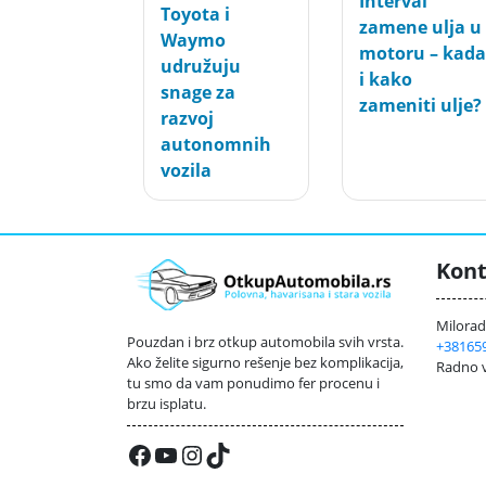
Interval
Toyota i
zamene ulja u
Waymo
motoru – kada
udružuju
i kako
snage za
zameniti ulje?
razvoj
autonomnih
vozila
Kont
Milorada
Pouzdan i brz otkup automobila svih vrsta.
+38165
Ako želite sigurno rešenje bez komplikacija,
Radno v
tu smo da vam ponudimo fer procenu i
brzu isplatu.
Facebook
YouTube
Instagram
TikTok