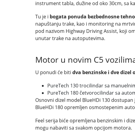
instrument tabla, dužine od oko 30cm, sa 
Tu je i
bogata ponuda bezbednosne tehnol
napuštanju trake, kao i monitoring na mrtv
pod nazivom Highway Driving Assist, koji o
unutar trake na autoputevima.
Motor u novim C5 vozilim
U ponudi će biti
dva benzinske i dve dizel o
PureTech 130 trocilindar sa manuelni
PureTech 180 četvorocilindar sa aut
Osnovni dizel model BlueHDi 130 dostupan 
BlueHDi 180 opremljen osmostepenim aut
Feel serija biće opremljena benzinskim i dize
mogu nabaviti sa svakom opcijom motora.