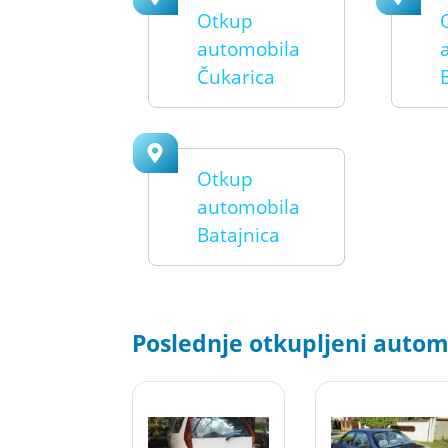
Otkup
automobila
Čukarica
Otkup
automobila
Batajnica
Poslednje otkupljeni automo