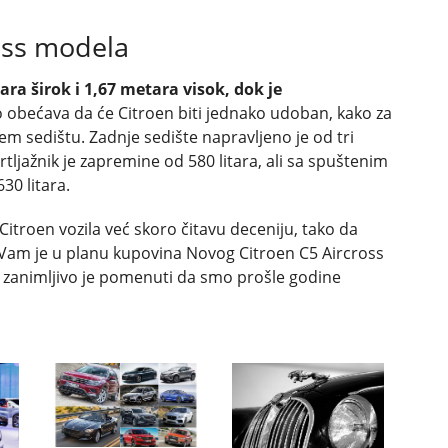
oss modela
ra širok i 1,67 metara visok, dok je
to obećava da će Citroen biti jednako udoban, kako za
jem sedištu. Zadnje sedište napravljeno je od tri
tljažnik je zapremine od 580 litara, ali sa spuštenim
30 litara.
itroen vozila već skoro čitavu deceniju, tako da
 Vam je u planu kupovina Novog Citroen C5 Aircross
 zanimljivo je pomenuti da smo prošle godine