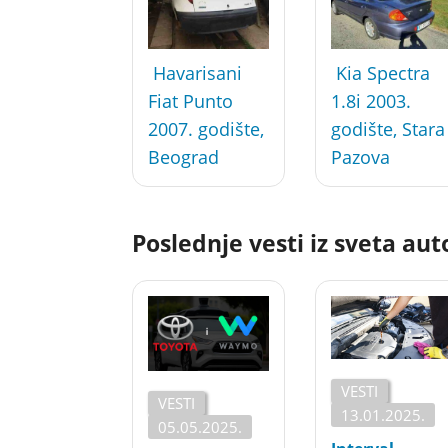
Havarisani
Kia Spectra
Fiat Punto
1.8i 2003.
2007. godište,
godište, Stara
Beograd
Pazova
Poslednje vesti iz sveta au
VESTI
VESTI
13.01.2025.
05.05.2025.