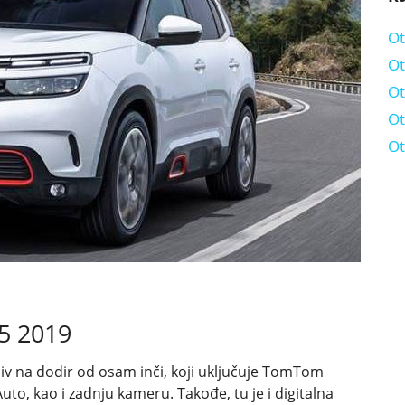
Ot
Ot
Ot
Ot
Ot
5 2019
iv na dodir od osam inči, koji uključuje TomTom
uto, kao i zadnju kameru. Takođe, tu je i digitalna