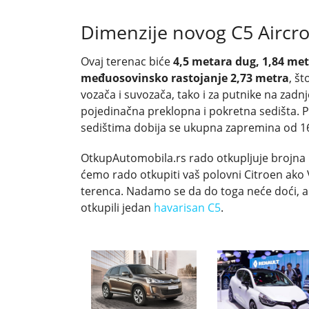
Dimenzije novog C5 Aircr
Ovaj terenac biće
4,5 metara dug, 1,84 meta
međuosovinsko rastojanje 2,73 metra
, š
vozača i suvozača, tako i za putnike na zadn
pojedinačna preklopna i pokretna sedišta. Pr
sedištima dobija se ukupna zapremina od 16
OtkupAutomobila.rs rado otkupljuje brojna C
ćemo rado otkupiti vaš polovni Citroen ako
terenca. Nadamo se da do toga neće doći, a
otkupili jedan
havarisan C5
.