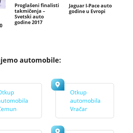
Proglašeni finalisti
Jaguar I-Pace auto
takmičenja –
godine u Evropi
Svetski auto
godine 2017
0
ujemo automobile:
Otkup
Otkup
automobila
automobila
Zemun
Vračar