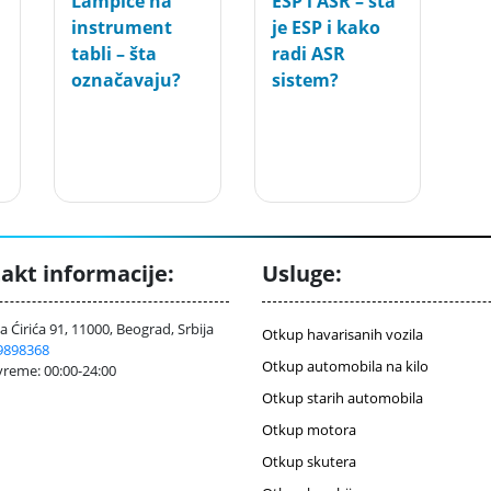
Lampice na
ESP i ASR – šta
instrument
je ESP i kako
tabli – šta
radi ASR
označavaju?
sistem?
akt informacije:
Usluge:
 Ćirića 91, 11000, Beograd, Srbija
Otkup havarisanih vozila
9898368
Otkup automobila na kilo
reme: 00:00-24:00
Otkup starih automobila
Otkup motora
Otkup skutera