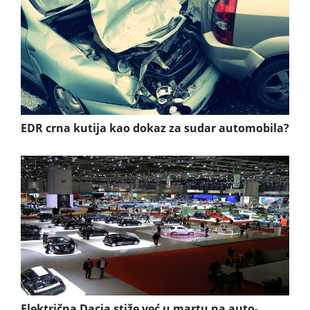
EDR crna kutija kao dokaz za sudar automobila?
Električna Dacia stiže već u martu na auto-