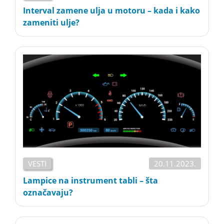
Interval zamene ulja u motoru – kada i kako
zameniti ulje?
VESTI
20.11.2023.
Lampice na instrument tabli – šta
označavaju?