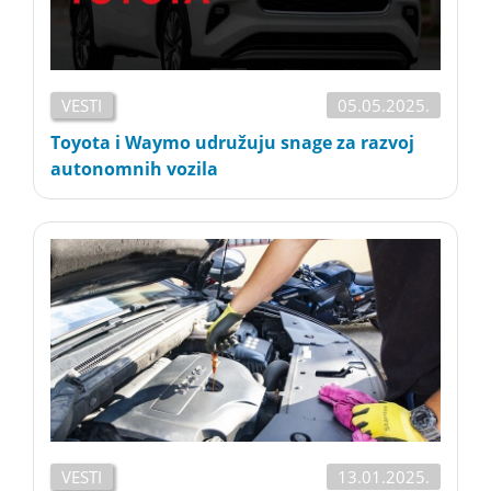
VESTI
05.05.2025.
Toyota i Waymo udružuju snage za razvoj
autonomnih vozila
VESTI
13.01.2025.