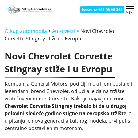
Pozovite 065 98 98 368
MENI
OTKUP AUTOMOBILA NOVI BEOGRAD
OTKUP AUTOMOBILA ČUKARICA
OTKUP AUTOMOBILA BATAJNICA
OTKUP AUTOMOBILA SMEDEREVO
OTKUP AUTOMOBILA KRAGUJEVAC
OTKUP AUTOMOBILA UŽICE
OTKUP AUTOMOBILA ZEMUN
OTKUP AUTOMOBILA ŽELEZNIK
OTKUP AUTOMOBILA NOVI SAD
OTKUP AUTOMOBILA ŠABAC
OTKUP AUTOMOBILA KRALJEVO
OTKUP AUTOMOBILA VRAČAR
OTKUP AUTOMOBILA BORČA
OTKUP AUTOMOBILA PANČEVO
OTKUP AUTOMOBILA ČAČAK
OTKUP AUTOMOBILA NIŠ
Otkup automobila
>
Auto vesti
>
Novi Chevrolet
Corvette Stingray stiže i u Evropu
Novi Chevrolet Corvette
Stingray stiže i u Evropu
Kompanija General Motors, pod čijim okriljem posluje i
legendarni brend Chevrolet, odlučila je da na tržište
vrati čuveni model Corvette. Kako je najavljeno
novi
Chevrolet Corvette Stingray trebalo bi da u drugoj
polovini sledeće godine stigne na evropsko tržište
, a
u pitanju je nova generacija kultnog modela, prvi put s
centralno postavljenim motorom.