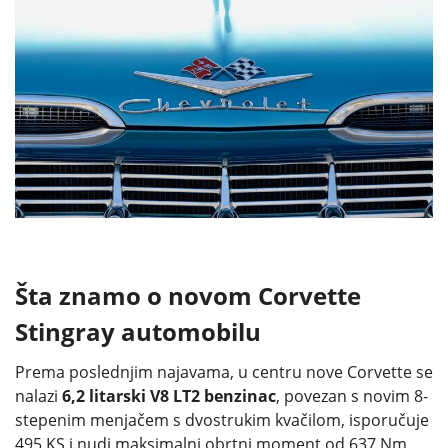
Šta znamo o novom Corvette
Stingray automobilu
Prema poslednjim najavama, u centru nove Corvette se
nalazi
6,2 litarski V8 LT2 benzinac
, povezan s novim 8-
stepenim menjačem s dvostrukim kvačilom, isporučuje
495 KS i nudi maksimalni obrtni moment od 637 Nm.