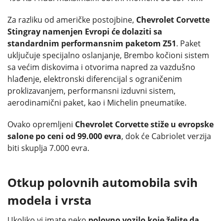
Za razliku od američke postojbine,
Chevrolet Corvette
Stingray namenjen Evropi će dolaziti sa
standardnim performansnim paketom Z51
. Paket
uključuje specijalno oslanjanje, Brembo kočioni sistem
sa većim diskovima i otvorima napred za vazdušno
hlađenje, elektronski diferencijal s ograničenim
proklizavanjem, performansni izduvni sistem,
aerodinamični paket, kao i Michelin pneumatike.
Ovako opremljeni
Chevrolet Corvette stiže u evropske
salone po ceni od 99.000 evra
, dok će Cabriolet verzija
biti skuplja 7.000 evra.
Otkup polovnih automobila svih
modela i vrsta
Ukoliko vi imate neko
polovno vozilo koje želite da