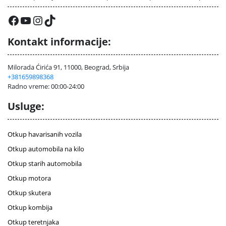
Facebook
YouTube
Instagram
TikTok
Kontakt informacije:
Milorada Ćirića 91, 11000, Beograd, Srbija
+381659898368
Radno vreme: 00:00-24:00
Usluge:
Otkup havarisanih vozila
Otkup automobila na kilo
Otkup starih automobila
Otkup motora
Otkup skutera
Otkup kombija
Otkup teretnjaka