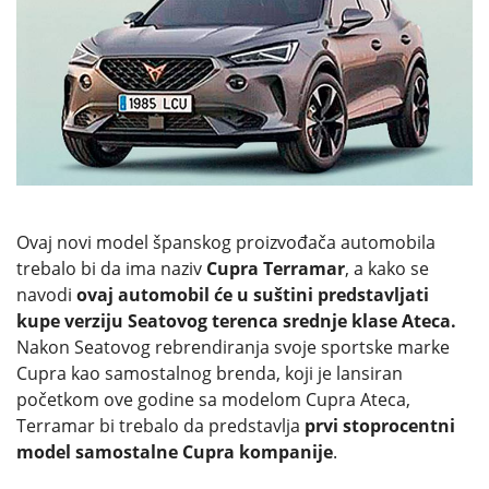
Ovaj novi model španskog proizvođača automobila
trebalo bi da ima naziv
Cupra Terramar
, a kako se
navodi
ovaj automobil će u suštini predstavljati
kupe verziju Seatovog terenca srednje klase Ateca.
Nakon Seatovog rebrendiranja svoje sportske marke
Cupra kao samostalnog brenda, koji je lansiran
početkom ove godine sa modelom Cupra Ateca,
Terramar bi trebalo da predstavlja
prvi stoprocentni
model samostalne Cupra kompanije
.