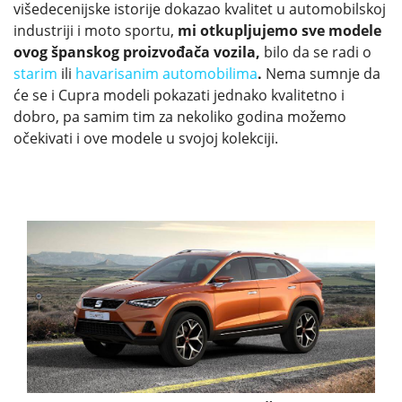
višedecenijske istorije dokazao kvalitet u automobilskoj
industriji i moto sportu,
mi otkupljujemo sve modele
ovog španskog proizvođača vozila,
bilo da se radi o
starim
ili
havarisanim automobilima
.
Nema sumnje da
će se i Cupra modeli pokazati jednako kvalitetno i
dobro, pa samim tim za nekoliko godina možemo
očekivati i ove modele u svojoj kolekciji.