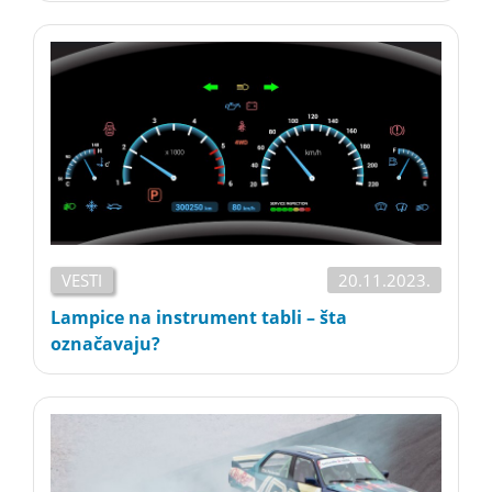
VESTI
20.11.2023.
Lampice na instrument tabli – šta
označavaju?