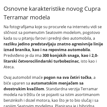
Osnovne karakteristike novog Cupra
Terramar modela
Na fotografijama koje su procurele na internetu vidi se
sličnost sa pomenutim Seatovim modelom, pogotovo
kada su u pitanju farovi i prednji deo automobila, a
razliku jedino predstavljaju znatno agresivnije linije
iznad branika, kao i na repovima automobila
.
Predviđeno je da ima
300 konjskih snaga, kao i 2,0-
litarski četvorocilindarski turbobezinac
, isto kao i
Ateca.
Ovaj automobil imaće
pogon na sva četiri točka
, a
biće uparen sa
automatskim menjačem sa
dvostrukim kvačilom
. Standardna verzija Terramar
modela na tržištu će se pojaviti sa istim asortimanom
benzinksih i dozel motora, kao što je to bio slučaj i sa
ranijim Seatovim modelima. Planirana je i hibridna