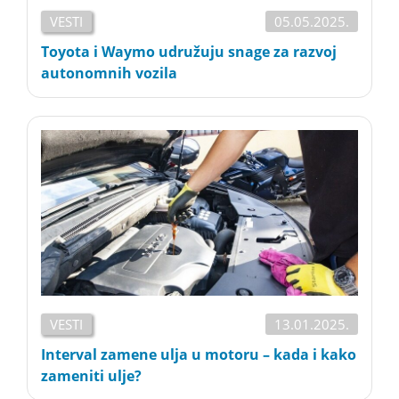
VESTI
05.05.2025.
Toyota i Waymo udružuju snage za razvoj
autonomnih vozila
VESTI
13.01.2025.
Interval zamene ulja u motoru – kada i kako
zameniti ulje?