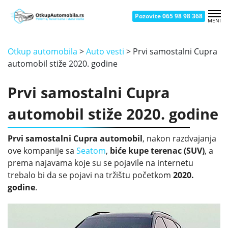
Pozovite 065 98 98 368
MENI
OTKUP AUTOMOBILA NOVI BEOGRAD
OTKUP AUTOMOBILA ČUKARICA
OTKUP AUTOMOBILA BATAJNICA
OTKUP AUTOMOBILA SMEDEREVO
OTKUP AUTOMOBILA KRAGUJEVAC
OTKUP AUTOMOBILA UŽICE
OTKUP AUTOMOBILA ZEMUN
OTKUP AUTOMOBILA ŽELEZNIK
OTKUP AUTOMOBILA NOVI SAD
OTKUP AUTOMOBILA ŠABAC
OTKUP AUTOMOBILA KRALJEVO
OTKUP AUTOMOBILA VRAČAR
OTKUP AUTOMOBILA BORČA
OTKUP AUTOMOBILA PANČEVO
OTKUP AUTOMOBILA ČAČAK
OTKUP AUTOMOBILA NIŠ
Otkup automobila
>
Auto vesti
>
Prvi samostalni Cupra
automobil stiže 2020. godine
Prvi samostalni Cupra
automobil stiže 2020. godine
Prvi samostalni Cupra automobil
, nakon razdvajanja
ove kompanije sa
Seatom
,
biće kupe terenac (SUV)
, a
prema najavama koje su se pojavile na internetu
trebalo bi da se pojavi na tržištu početkom
2020.
godine
.