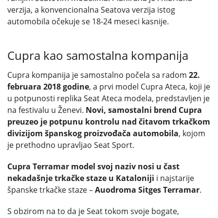
verzija, a konvencionalna Seatova verzija istog
automobila očekuje se 18-24 meseci kasnije.
Cupra kao samostalna kompanija
Cupra kompanija je samostalno počela sa radom
22.
februara 2018 godine
, a prvi model Cupra Ateca, koji je
u potpunosti replika Seat Ateca modela, predstavljen je
na festivalu u Ženevi.
Novi, samostalni brend Cupra
preuzeo je potpunu kontrolu nad čitavom trkačkom
divizijom španskog proizvođača automobila
, kojom
je prethodno upravljao Seat Sport.
Cupra Terramar model svoj naziv nosi u čast
nekadašnje trkačke staze u Kataloniji
i najstarije
španske trkačke staze –
Auodroma Sitges Terramar
.
S obzirom na to da je Seat tokom svoje bogate,