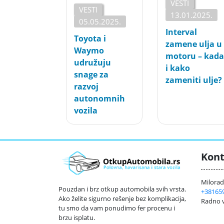
VESTI
VESTI
13.01.2025.
05.05.2025.
Interval
Toyota i
zamene ulja u
Waymo
motoru – kada
udružuju
i kako
snage za
zameniti ulje?
razvoj
autonomnih
vozila
Kont
Milorada
Pouzdan i brz otkup automobila svih vrsta.
+38165
Ako želite sigurno rešenje bez komplikacija,
Radno v
tu smo da vam ponudimo fer procenu i
brzu isplatu.