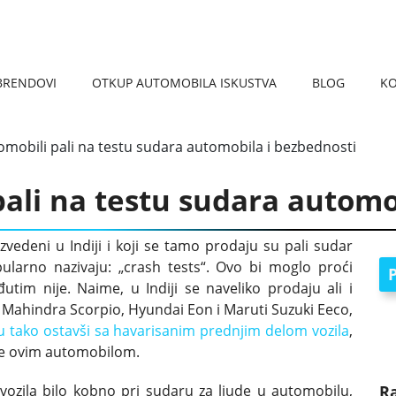
BRENDOVI
OTKUP AUTOMOBILA ISKUSTVA
BLOG
K
REGISTRACIJA VOZILA 
KARAKTERISTIKE AUTOM
OTKUP AUTOMOBILA VRAČAR
OTKUP AUTOMOBILA PANČEVO
OTKUP AUTOMOBILA NIŠ
OTKUP AUTOMOBILA ČUKARICA
OTKUP AUTOMOBILA SMEDEREVO
OTKUP AUTOMOBILA UŽICE
OTKU
OTKUP
tomobili pali na testu sudara automobila i bezbednosti
pali na testu sudara automo
izvedeni u Indiji i koji se tamo prodaju su pali sudar
ularno nazivaju: „crash tests“. Ovo bi moglo proći
P
tim nije. Naime, u Indiji se naveliko prodaju ali i
 Mahindra Scorpio, Hyundai Eon i Maruti Suzuki Eeco,
tu tako ostavši sa havarisanim prednjim delom vozila
,
oze ovim automobilom.
vozila bilo kobno pri sudaru za ljude u automobilu,
R