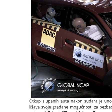
Otkup slupanih auta nakon sudara je uno
lišava svoje građane mogućnosti za bezbed