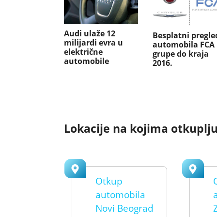
Audi ulaže 12
Besplatni pregle
milijardi evra u
automobila FCA
električne
grupe do kraja
automobile
2016.
Lokacije na kojima otkuplj
Otkup
automobila
Novi Beograd