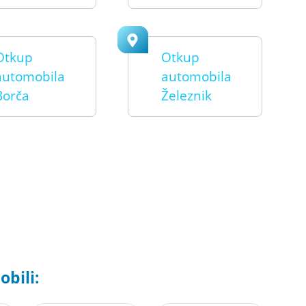
Otkup
Otkup
automobila
automobila
Borča
Železnik
bili: