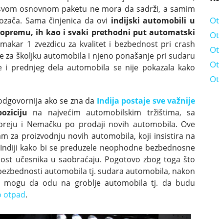
u svom osnovnom paketu ne mora da sadrži, a samim
Ot
vozača. Sama činjenica da ovi
indijski automobili u
g opremu, ih kao i svaki prethodni put automatski
Ot
makar 1 zvezdicu za kvalitet i bezbednost pri crash
Ot
je za školjku automobila i njeno ponašanje pri sudaru
Ot
 i prednjeg dela automobila se nije pokazala kako
Ot
eodgovornija ako se zna da
Indija postaje sve važnije
oziciju
na najvećim automobilskim tržištima, sa
Koreju i Nemačku po prodaji novih automobila. Ove
m za proizvodnju novih automobila, koji insistira na
 Indiji kako bi se preduzele neophodne bezbednosne
ost učesnika u saobraćaju. Pogotovo zbog toga što
 bezbednosti automobila tj. sudara automobila, nakon
de mogu da odu na groblje automobila tj. da budu
o otpad
.