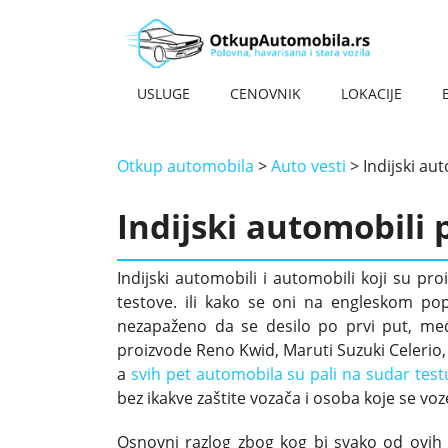
USLUGE
CENOVNIK
LOKACIJE
OTKUP HAVARISANIH VOZILA
OTKUP AUTOMOBILA NA KILO – NAJBOLJA CENA
OTKUP STARIH AUTOMOBILA
OTKUP MOTORA
OTKUP SKUTERA
OTKUP KOMBIJA
OTKUP DŽIPOVA
OTKUP STRANACA
OTKUP TERETNJAKA
OTKUP OLDTAJMERA
OTKUP AUTOMOBILA NOVI BEOGRAD
OTKUP AUTOMOBILA BATAJNICA
OTKUP AUTOMOBILA KRAGUJEVAC
OTKUP AUTOMOBILA ZEMUN
OTKUP AUTOMOBILA NOVI SAD
OTKUP AUTOMOBILA KRALJEVO
Otkup automobila
>
Auto vesti
>
Indijski au
Indijski automobili 
Indijski automobili i automobili koji su pro
testove. ili kako se oni na engleskom pop
nezapaženo da se desilo po prvi put, među
proizvode Reno Kwid, Maruti Suzuki Celerio,
a
svih pet automobila su pali na sudar tes
bez ikakve zaštite vozača i osoba koje se v
Osnovni razlog zbog kog bi svako od ovih 