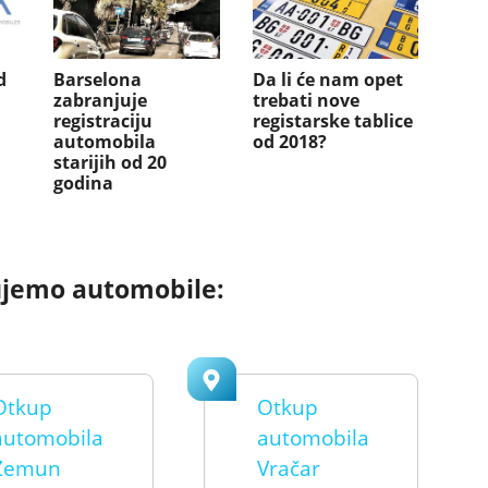
d
Barselona
Da li će nam opet
zabranjuje
trebati nove
registraciju
registarske tablice
automobila
od 2018?
starijih od 20
godina
ujemo automobile:
Otkup
Otkup
automobila
automobila
Zemun
Vračar