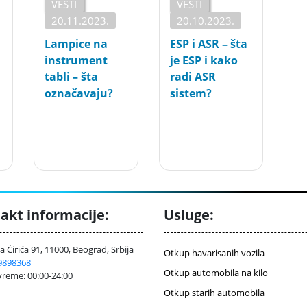
VESTI
VESTI
20.11.2023.
20.10.2023.
Lampice na
ESP i ASR – šta
instrument
je ESP i kako
tabli – šta
radi ASR
označavaju?
sistem?
akt informacije:
Usluge:
 Ćirića 91, 11000, Beograd, Srbija
Otkup havarisanih vozila
9898368
Otkup automobila na kilo
reme: 00:00-24:00
Otkup starih automobila