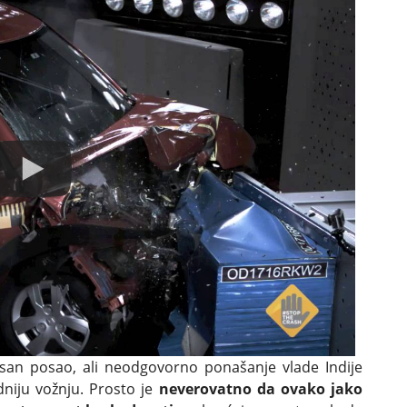
san posao, ali neodgovorno ponašanje vlade Indije
niju vožnju. Prosto je
neverovatno da ovako jako