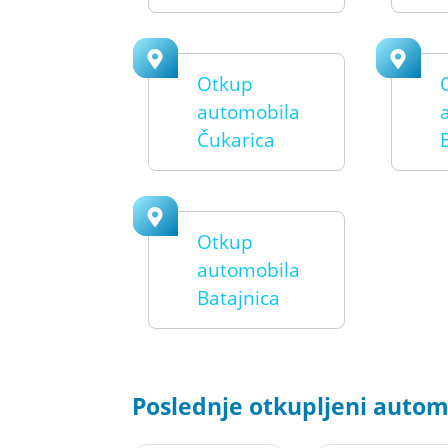
Otkup
automobila
Čukarica
Otkup
automobila
Batajnica
Poslednje otkupljeni automo