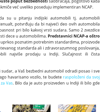
opuste poput bezbednosti
saobraćaja, pogotovo kada
 takmiče već uveliko poseduju implementiran NCAP.
da su u pitanju indijski automobili tj. automobili
i Renualt, potvrđuju da bi najveći deo ovih automobila
pasnost pri bilo kakvoj vrsti sudara. Samo 2 zvezdice
osti dece u automobilima.
Predstavnici NCAP-a oštro
i uprkos poznatim potrebnim standardima, proizvode
htevanog standarda ali i zdravorazumnog poslovanja,
i najviše prodaju u Indiji. Slučajnost ili čista
i sudar, a Vaš bezbedni automobil odradi posao i sve
ago havarisano vozilo, te budete
raspoloženi da svoj
 za Vas
. Bilo da je auto proizveden u Indiji ili bilo gde