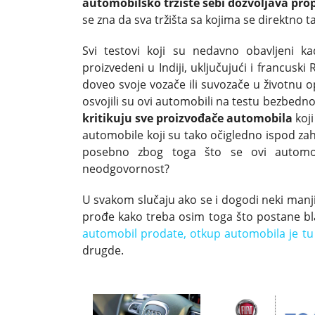
automobilsko tržište sebi dozvoljava pr
se zna da sva tržišta sa kojima se direktno
Svi testovi koji su nedavno obavljeni ka
proizvedeni u Indiji, uključujući i francusk
doveo svoje vozače ili suvozače u životnu o
osvojili su ovi automobili na testu bezbedn
kritikuju sve proizvođače automobila
koj
automobile koji su tako očigledno ispod za
posebno zbog toga što se ovi automobil
neodgovornost?
U svakom slučaju ako se i dogodi neki manj
prođe kako treba osim toga što postane bl
automobil prodate, otkup automobila je tu
drugde.