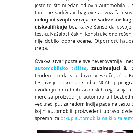
jeste to što nijedan od ovih automobila 
tim i ne sadrži air bag-ove za vozača i su
nekoj od svojih verzija ne sadrže air ba
diskvalifikuje
bez ikakve šanse da osvoje 
test-u. Nažalost čak ni konstrukciono rešen
nije dobilo dobre ocene. Otpornost haube
treba.
Ovakva stvar postaje sve neverovatnija i n
automobilsko tržište
, zauzimajući 8. p
tendecijom da vrlo brzo preskoči Južnu 
testove je pokrenuo Global NCAP tj. progra
uvođenju potrebnih zakonskih regulacija u
mere za proizvodnju automobila i bezbedn
već treći put za redom Indija pada na testu
kojih automobili proizvedeni upravo ov
spremni za
otkup automobila na kilo za aut