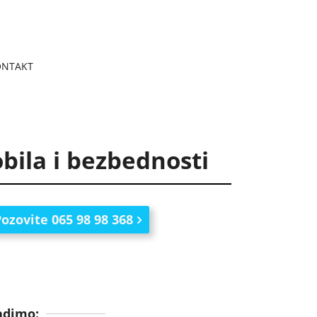
ONTAKT
U SRBIJI
OBILA
P AUTOMOBILA ŽELEZNIK
 AUTOMOBILA ŠABAC
OTKUP AUTOMOBILA BORČA
OTKUP AUTOMOBILA ČAČAK
bila i bezbednosti
ozovite 065 98 98 368
adimo: