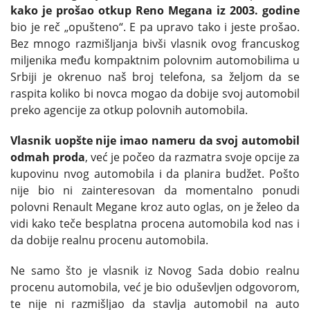
kako je prošao otkup Reno Megana iz 2003. godine
bio je reč „opušteno“. E pa upravo tako i jeste prošao.
Bez mnogo razmišljanja bivši vlasnik ovog francuskog
miljenika među kompaktnim polovnim automobilima u
Srbiji je okrenuo naš broj telefona, sa željom da se
raspita koliko bi novca mogao da dobije svoj automobil
preko agencije za otkup polovnih automobila.
Vlasnik uopšte nije imao nameru da svoj automobil
odmah proda
, već je počeo da razmatra svoje opcije za
kupovinu nvog automobila i da planira budžet. Pošto
nije bio ni zainteresovan da momentalno ponudi
polovni Renault Megane kroz auto oglas, on je želeo da
vidi kako teče besplatna procena automobila kod nas i
da dobije realnu procenu automobila.
Ne samo što je vlasnik iz Novog Sada dobio realnu
procenu automobila, već je bio oduševljen odgovorom,
te nije ni razmišljao da stavlja automobil na auto