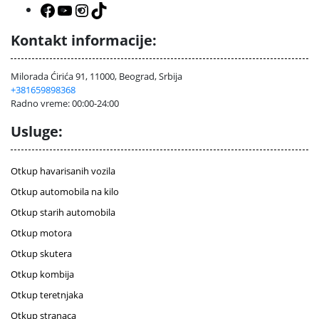
Facebook
YouTube
Instagram
TikTok
Kontakt informacije:
Milorada Ćirića 91, 11000, Beograd, Srbija
+381659898368
Radno vreme: 00:00-24:00
Usluge:
Otkup havarisanih vozila
Otkup automobila na kilo
Otkup starih automobila
Otkup motora
Otkup skutera
Otkup kombija
Otkup teretnjaka
Otkup stranaca