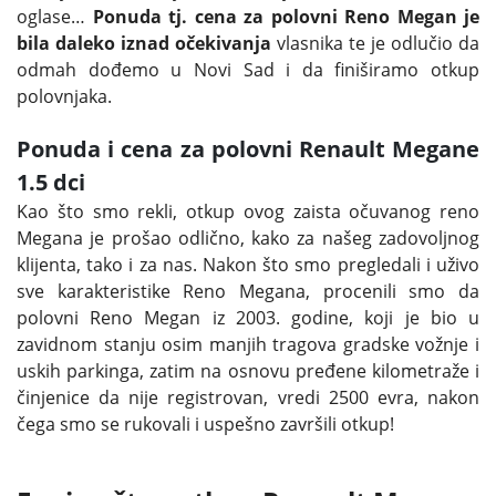
oglase…
Ponuda tj. cena za polovni Reno Megan je
bila daleko iznad očekivanja
vlasnika te je odlučio da
odmah dođemo u Novi Sad i da finiširamo otkup
polovnjaka.
Ponuda i cena za polovni Renault Megane
1.5 dci
Kao što smo rekli, otkup ovog zaista očuvanog reno
Megana je prošao odlično, kako za našeg zadovoljnog
klijenta, tako i za nas. Nakon što smo pregledali i uživo
sve karakteristike Reno Megana, procenili smo da
polovni Reno Megan iz 2003. godine, koji je bio u
zavidnom stanju osim manjih tragova gradske vožnje i
uskih parkinga, zatim na osnovu pređene kilometraže i
činjenice da nije registrovan, vredi 2500 evra, nakon
čega smo se rukovali i uspešno završili otkup!