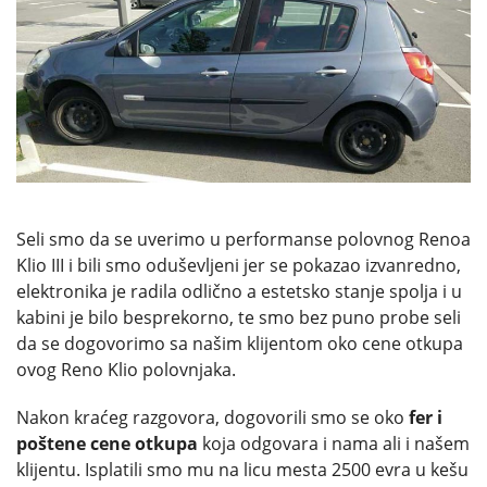
Seli smo da se uverimo u performanse polovnog Renoa
Klio III i bili smo oduševljeni jer se pokazao izvanredno,
elektronika je radila odlično a estetsko stanje spolja i u
kabini je bilo besprekorno, te smo bez puno probe seli
da se dogovorimo sa našim klijentom oko cene otkupa
ovog Reno Klio polovnjaka.
Nakon kraćeg razgovora, dogovorili smo se oko
fer i
poštene cene otkupa
koja odgovara i nama ali i našem
klijentu. Isplatili smo mu na licu mesta 2500 evra u kešu