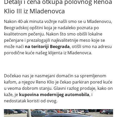
Detalji i cena otkupa polovnog Renoa
Klio III iz Mladenovca
Nakon 40-ak minuta vožnje našli smo se u Mladenovcu,
Beogradskoj opštini koja je nadaleko poznata po
kvalitetnom pečenju. Nakon što smo obišli lokalne
pečenjare i prezalogajili najkvalitetnije meso koje se
može naći
na teritoriji Beograda
, otišli smo na adresu
porodične kuće našeg klijenta iz Mladenovca.
Dočekao nas je nasmejani domaćin sa spremljenom
kafom, a njegov Reno Klio je čekao parkiran pored kuće
u veoma dobrom stanju. Glavni razlog prodaje, kako on
kaže, je
kupovina modernijeg automobila
, i
nedostatak koristi od ovog.