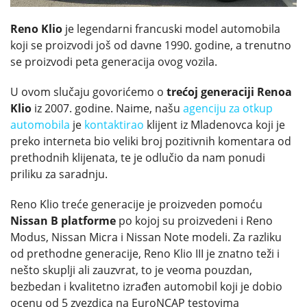
Reno Klio
je legendarni francuski model automobila
koji se proizvodi još od davne 1990. godine, a trenutno
se proizvodi peta generacija ovog vozila.
U ovom slučaju govorićemo o
trećoj generaciji Renoa
Klio
iz 2007. godine. Naime, našu
agenciju za otkup
automobila
je
kontaktirao
klijent iz Mladenovca koji je
preko interneta bio veliki broj pozitivnih komentara od
prethodnih klijenata, te je odlučio da nam ponudi
priliku za saradnju.
Reno Klio treće generacije je proizveden pomoću
Nissan B platforme
po kojoj su proizvedeni i Reno
Modus, Nissan Micra i Nissan Note modeli. Za razliku
od prethodne generacije, Reno Klio III je znatno teži i
nešto skuplji ali zauzvrat, to je veoma pouzdan,
bezbedan i kvalitetno izrađen automobil koji je dobio
ocenu od 5 zvezdica na EuroNCAP testovima