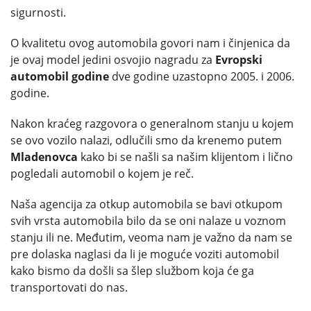
sigurnosti.
O kvalitetu ovog automobila govori nam i činjenica da
je ovaj model jedini osvojio nagradu za
Evropski
automobil godine
dve godine uzastopno 2005. i 2006.
godine.
Nakon kraćeg razgovora o generalnom stanju u kojem
se ovo vozilo nalazi, odlučili smo da krenemo putem
Mladenovca
kako bi se našli sa našim klijentom i lično
pogledali automobil o kojem je reč.
Naša agencija za otkup automobila se bavi otkupom
svih vrsta automobila bilo da se oni nalaze u voznom
stanju ili ne. Međutim, veoma nam je važno da nam se
pre dolaska naglasi da li je moguće voziti automobil
kako bismo da došli sa šlep službom koja će ga
transportovati do nas.