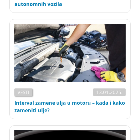
autonomnih vozila
VESTI
13.01.2025.
Interval zamene ulja u motoru – kada i kako
zameniti ulje?