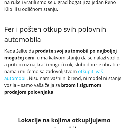
na ruke i vratili smo se u grad bogatiji za jedan Reno
Klio III u odličnom stanju.
Fer i pošten otkup svih polovnih
automobila
Kada želite da
prodate svoj automobil po najboljoj
mogućoj ceni
, u ma kakvom stanju da se nalazi vozilo,
a pritom uz najkraći mogući rok, slobodno se obratite
nama i mi ćemo sa zadovoljstvom
otkupiti vaš
automobil
. Nisu nam važni ni brend, ni model ni stanje
vozila – samo vaša želja za
brzom i sigurnom
prodajom polovnjaka
.
Lokacije na kojima otkupljujemo