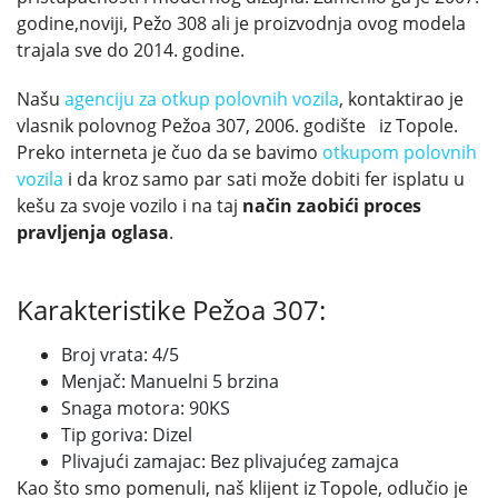
godine,noviji, Pežo 308 ali je proizvodnja ovog modela
trajala sve do 2014. godine.
Našu
agenciju za otkup polovnih vozila
, kontaktirao je
vlasnik polovnog Pežoa 307, 2006. godište iz Topole.
Preko interneta je čuo da se bavimo
otkupom polovnih
vozila
i da kroz samo par sati može dobiti fer isplatu u
kešu za svoje vozilo i na taj
način zaobići proces
pravljenja oglasa
.
Karakteristike Pežoa 307:
Broj vrata: 4/5
Menjač: Manuelni 5 brzina
Snaga motora: 90KS
Tip goriva: Dizel
Plivajući zamajac: Bez plivajućeg zamajca
Kao što smo pomenuli, naš klijent iz Topole, odlučio je