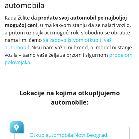
automobila
Kada želite da
prodate svoj automobil po najboljoj
mogućoj ceni
, u ma kakvom stanju da se nalazi vozilo,
a pritom uz najkraći mogući rok, slobodno se obratite
nama i mi ćemo
sa zadovoljstvom otkupiti vaš
automobil.
Nisu nam važni ni brend, ni model ni stanje
vozila – samo vaša želja za brzom i sigurnom
prodajom
polovnjaka
.
Lokacije na kojima otkupljujemo
automobile:
Otkup automobila Novi Beograd