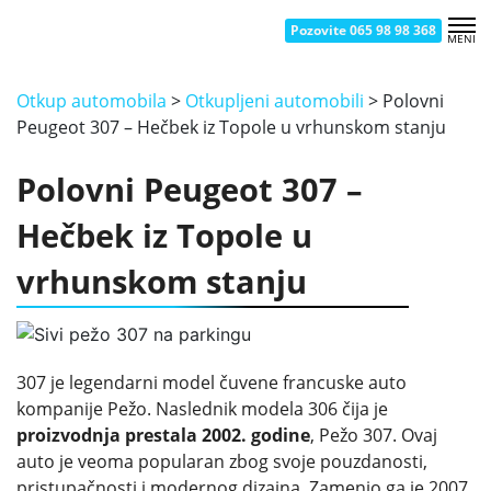
Pozovite 065 98 98 368
MENI
OTKUP AUTOMOBILA NOVI BEOGRAD
OTKUP AUTOMOBILA ČUKARICA
OTKUP AUTOMOBILA BATAJNICA
OTKUP AUTOMOBILA SMEDEREVO
OTKUP AUTOMOBILA KRAGUJEVAC
OTKUP AUTOMOBILA UŽICE
OTKUP AUTOMOBILA ZEMUN
OTKUP AUTOMOBILA ŽELEZNIK
OTKUP AUTOMOBILA NOVI SAD
OTKUP AUTOMOBILA ŠABAC
OTKUP AUTOMOBILA KRALJEVO
OTKUP AUTOMOBILA VRAČAR
OTKUP AUTOMOBILA BORČA
OTKUP AUTOMOBILA PANČEVO
OTKUP AUTOMOBILA ČAČAK
OTKUP AUTOMOBILA NIŠ
Otkup automobila
>
Otkupljeni automobili
>
Polovni
Peugeot 307 – Hečbek iz Topole u vrhunskom stanju
Polovni Peugeot 307 –
Hečbek iz Topole u
vrhunskom stanju
307 je legendarni model čuvene francuske auto
kompanije Pežo. Naslednik modela 306 čija je
proizvodnja prestala 2002. godine
, Pežo 307. Ovaj
auto je veoma popularan zbog svoje pouzdanosti,
pristupačnosti i modernog dizajna. Zamenio ga je 2007.