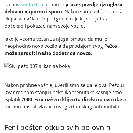
da nas
kontaktira
jer mu je
proces pravljenja oglasa
delovao naporno i sporo
. Nakon samo 24 časa, naša
ekipa se našla u Topoli gde nas je klijent ljubazno
dočekao i pokazao nam svoje vozilo.
Iako je veoma vezan za njega, smatra da mu je
neophodno novo vozilo a da prodajom svog Pežoa
može zaraditi nešto dodatnog novca
.
Nakon probne vožnje, uverili smo se da je ovaj Pežo u
izvanrednom stanju i nekoliko trenutaka kasnije smo
isplatili
2000 evra našem klijentu direktno na ruke
a
mi smo postali vlasnici ovog vrhunskog automobila.
Fer i pošten otkup svih polovnih