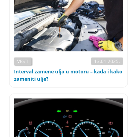
VESTI
13.01.2025.
Interval zamene ulja u motoru – kada i kako
zameniti ulje?