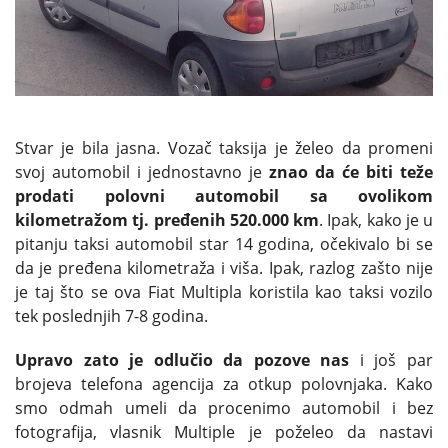
Stvar je bila jasna. Vozač taksija je želeo da promeni
svoj automobil i jednostavno je
znao da će biti teže
prodati polovni automobil sa ovolikom
kilometražom tj. pređenih 520.000 km
. Ipak, kako je u
pitanju taksi automobil star 14 godina, očekivalo bi se
da je pređena kilometraža i viša. Ipak, razlog zašto nije
je taj što se ova Fiat Multipla koristila kao taksi vozilo
tek poslednjih 7-8 godina.
Upravo zato je odlučio da pozove nas
i još par
brojeva telefona agencija za otkup polovnjaka. Kako
smo odmah umeli da procenimo automobil i bez
fotografija, vlasnik Multiple je poželeo da nastavi