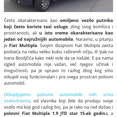
Često okarakterisano kao
omiljeno vozilo putnika
koji često koriste taxi usluge
, zbog svog komfora i
prostranosti, ali
u isto vreme okarakterisano kao
jedan od najružnijih automobila
. Naravno, u pitanju
je
Fiat
Multipla
. Svojim dizajnom Fiat Multipla zaista
podseća na neku veliku bubu raširenih očiju, ili ‘pak na
Ivana Bosiljčića kako neki vole da se našale. E pa nama
izgled automobila nije važan, već njegov učinak i
mogućnosti, pa je upravo to razlog zbog kog smo
otkupili ovaj funkcionalan i pre svega prostran polovni
automobil.
Otkupljujemo polovne automobile svih vrsta
svakodnevno
, od vlasnika koji žele da prodaju svoje
vozilo ma koji god razlog bio, pa je tako na red došao i
polovni Fiat Multipla 1.9 JTD star 15-ak godin
a, a