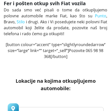
Fer i pošten otkup svih Fiat vozila
Do sada smo već pisali o tome da otkupljujemo
polovne automobile marke Fiat, kao što su
Punto
,
Bravo,
Stilo
i drugi. Ako i Vi posedujete neki polovni Fiat
automobil koji želite da prodate, pozovite naš broj
telefona i rado ćemo ga otkupiti!
[button colour=“accent“ type=“slightlyroundedarrow“
size=“large“ link=““ target=“_self“]Pozovite 065 98 98
368[/button]
Lokacije na kojima otkupljujemo
automobile: