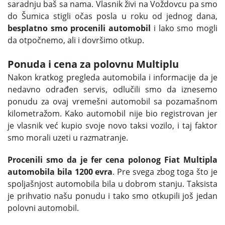
saradnju baš sa nama. Vlasnik živi na Voždovcu pa smo
do Šumica stigli očas posla u roku od jednog dana,
besplatno smo procenili automobil
i lako smo mogli
da otpočnemo, ali i dovršimo otkup.
Ponuda i cena za polovnu Multiplu
Nakon kratkog pregleda automobila i informacije da je
nedavno odrađen servis, odlučili smo da iznesemo
ponudu za ovaj vremešni automobil sa pozamašnom
kilometražom. Kako automobil nije bio registrovan jer
je vlasnik već kupio svoje novo taksi vozilo, i taj faktor
smo morali uzeti u razmatranje.
Procenili smo da je fer cena polonog Fiat Multipla
automobila bila 1200 evra
. Pre svega zbog toga što je
spoljašnjost automobila bila u dobrom stanju. Taksista
je prihvatio našu ponudu i tako smo otkupili još jedan
polovni automobil.