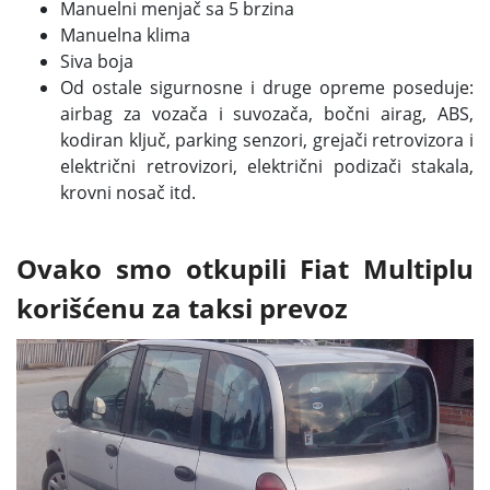
Manuelni menjač sa 5 brzina
Manuelna klima
Siva boja
Od ostale sigurnosne i druge opreme poseduje:
airbag za vozača i suvozača, bočni airag, ABS,
kodiran ključ, parking senzori, grejači retrovizora i
električni retrovizori, električni podizači stakala,
krovni nosač itd.
Ovako smo otkupili Fiat Multiplu
korišćenu za taksi prevoz