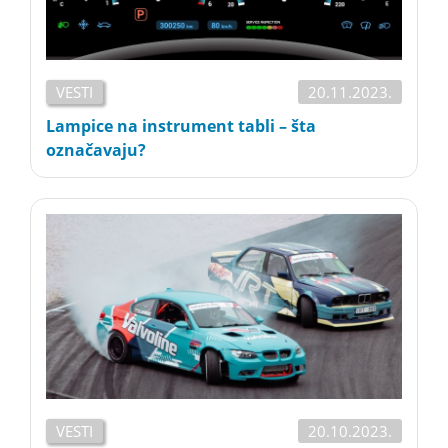
VESTI
20.11.2023.
Lampice na instrument tabli – šta
označavaju?
VESTI
20.10.2023.