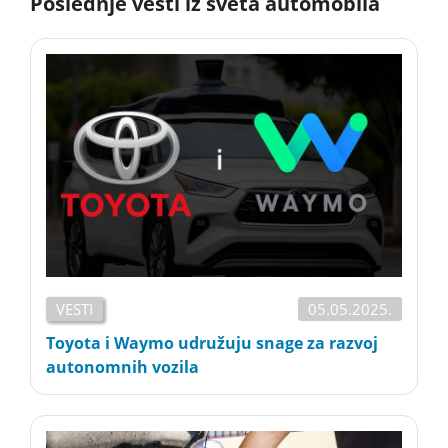
Poslednje vesti iz sveta automobila
VESTI
05.05.2025.
Toyota i Waymo udružuju snage za razvoj
autonomnih vozila