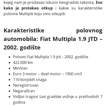
kojeg nam je prodavao iskusni beogradski taksista.
Evo
kako je protekao otkup
i kakve su karakteristike
polovne Multiple koju smo otkupili.
Karakteristike polovnog
automobila:
Fiat Multipla 1.9 JTD
–
2002.
godište
Polovni Fiat Multipla 1.9 jtd –
2002. godište
422.000 km
MiniVan
Euro 3 motor –
dizel
motor –
1900 cm3
110 konjskih snaga
Neregistrovan
Negaražiran
Vidljivi tragovi taxi gradske vožnje u prethodnih 7
godina