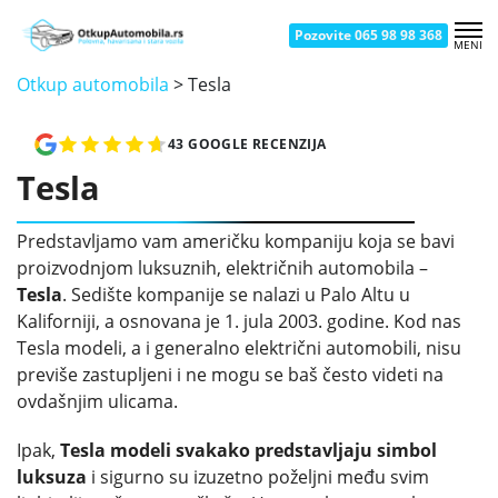
Pozovite 065 98 98 368
MENI
OTKUP AUTOMOBILA NOVI BEOGRAD
OTKUP AUTOMOBILA ČUKARICA
OTKUP AUTOMOBILA BATAJNICA
OTKUP AUTOMOBILA SMEDEREVO
OTKUP AUTOMOBILA KRAGUJEVAC
OTKUP AUTOMOBILA UŽICE
OTKUP AUTOMOBILA ZEMUN
OTKUP AUTOMOBILA ŽELEZNIK
OTKUP AUTOMOBILA NOVI SAD
OTKUP AUTOMOBILA ŠABAC
OTKUP AUTOMOBILA KRALJEVO
OTKUP AUTOMOBILA VRAČAR
OTKUP AUTOMOBILA BORČA
OTKUP AUTOMOBILA PANČEVO
OTKUP AUTOMOBILA ČAČAK
OTKUP AUTOMOBILA NIŠ
Otkup automobila
>
Tesla
43 GOOGLE RECENZIJA
Tesla
Predstavljamo vam američku kompaniju koja se bavi
proizvodnjom luksuznih, električnih automobila –
Tesla
. Sedište kompanije se nalazi u Palo Altu u
Kaliforniji, a osnovana je 1. jula 2003. godine. Kod nas
Tesla modeli, a i generalno električni automobili, nisu
previše zastupljeni i ne mogu se baš često videti na
ovdašnjim ulicama.
Ipak,
Tesla modeli svakako predstavljaju simbol
luksuza
i sigurno su izuzetno poželjni među svim