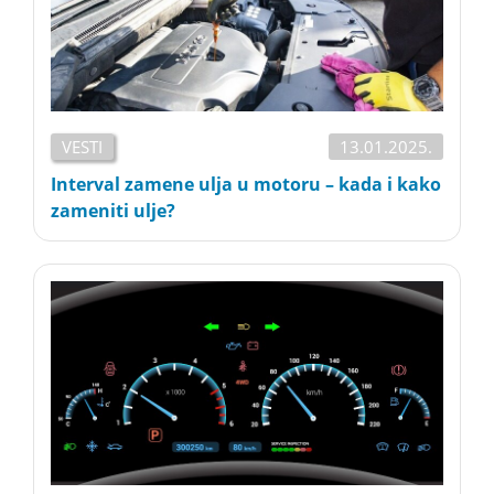
VESTI
13.01.2025.
Interval zamene ulja u motoru – kada i kako
zameniti ulje?