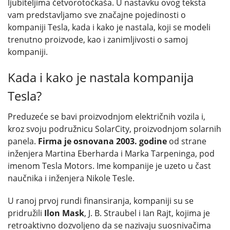
ljubiteljima četvorotočkaša. U nastavku ovog teksta
vam predstavljamo sve značajne pojedinosti o
kompaniji Tesla, kada i kako je nastala, koji se modeli
trenutno proizvode, kao i zanimljivosti o samoj
kompaniji.
Kada i kako je nastala kompanija
Tesla?
Preduzeće se bavi proizvodnjom električnih vozila i,
kroz svoju podružnicu SolarCity, proizvodnjom solarnih
panela.
Firma je osnovana 2003. godine
od strane
inženjera Martina Eberharda i Marka Tarpeninga, pod
imenom Tesla Motors
.
Ime kompanije je uzeto u čast
naučnika i inženjera Nikole Tesle.
U ranoj prvoj rundi finansiranja, kompaniji su se
pridružili
Ilon Mask
, J. B. Straubel i Ian Rajt, kojima je
retroaktivno dozvoljeno da se nazivaju suosnivačima