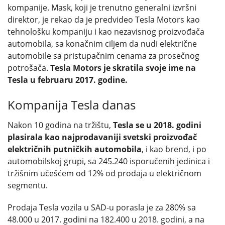
kompanije. Mask, koji je trenutno generalni izvršni
direktor, je rekao da je predvideo Tesla Motors kao
tehnološku kompaniju i kao nezavisnog proizvođača
automobila, sa konačnim ciljem da nudi električne
automobile sa pristupačnim cenama za prosečnog
potrošača.
Tesla Motors je skratila svoje ime na
Tesla u februaru 2017. godine.
Kompanija Tesla danas
Nakon 10 godina na tržištu,
Tesla se u 2018. godini
plasirala kao najprodavaniji svetski proizvođač
električnih putničkih automobila
, i kao brend, i po
automobilskoj grupi, sa 245.240 isporučenih jedinica i
tržišnim učešćem od 12% od prodaja u električnom
segmentu.
Prodaja Tesla vozila u SAD-u porasla je za 280% sa
48.000 u 2017. godini na 182.400 u 2018. godini, a na