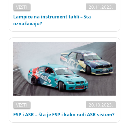
VESTI
20.11.2023.
Lampice na instrument tabli – šta
označavaju?
VESTI
20.10.2023.
ESP i ASR – šta je ESP i kako radi ASR sistem?