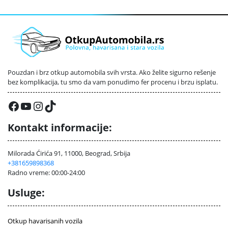
Pouzdan i brz otkup automobila svih vrsta. Ako želite sigurno rešenje
bez komplikacija, tu smo da vam ponudimo fer procenu i brzu isplatu.
Facebook
YouTube
Instagram
TikTok
Kontakt informacije:
Milorada Ćirića 91, 11000, Beograd, Srbija
+381659898368
Radno vreme: 00:00-24:00
Usluge:
Otkup havarisanih vozila