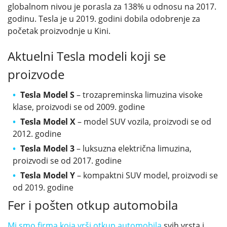
globalnom nivou je porasla za 138% u odnosu na 2017.
godinu. Tesla je u 2019. godini dobila odobrenje za
početak proizvodnje u Kini.
Aktuelni Tesla modeli koji se
proizvode
Tesla Model S
– trozapreminska limuzina visoke
klase, proizvodi se od 2009. godine
Tesla Model X
– model SUV vozila, proizvodi se od
2012. godine
Tesla Model 3
– luksuzna električna limuzina,
proizvodi se od 2017. godine
Tesla Model Y
– kompaktni SUV model, proizvodi se
od 2019. godine
Fer i pošten otkup automobila
Mi smo firma koja vrši otkup automobila
svih vrsta i