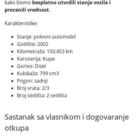
kako bismo
besplatno utvrdili stanje vozila i
procenili vrednost
.
Karakteristike:
Stanje: polovni automobil
Godište: 2002
Kilometraža: 150.453 km
Karoserija: Kupe
Gorivo: Dizel
Kubikaža: 799 cm
3
Pogon: zadnji
Broj vrata: 2/3
Broj sedišta: 2 sedišta
Sastanak sa vlasnikom i dogovaranje
otkupa