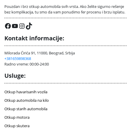
Pouzdan i brz otkup automobila svih vrsta. Ako želite sigurno rešenje
bez komplikacija, tu smo da vam ponudimo fer procenu i brzu isplatu.
Facebook
YouTube
Instagram
TikTok
Kontakt informacije:
Milorada Ćirića 91, 11000, Beograd, Srbija
+381659898368
Radno vreme: 00:00-24:00
Usluge:
Otkup havarisanih vozila
Otkup automobila na kilo
Otkup starih automobila
Otkup motora
Otkup skutera