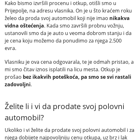
Kako bismo izvršili procenu i otkup, otišli smo u
Prijepolje, na adresu vlasnika. On je u što kraćem roku
želeo da proda svoj automobil koji nije imao
nikakva
vidna oštećenja
. Kada smo završili probnu vožnju,
ustanovili smo da je auto u veoma dobrom stanju i da
je cena koju možemo da ponudimo za njega 2.500
evra.
Vlasniku je ova cena odgovarala, te je odmah pristao, a
mi smo čitav iznos isplatili na licu mesta. Otkup je
prošao
bez ikakvih poteškoća, pa smo se svi rastali
zadovoljni
.
Želite li i vi da prodate svoj polovni
automobil?
Ukoliko i vi želite da prodate svoj polovni automobil i za
njega dobijete najpovoljniju cenu otkupa, uz brz i lak