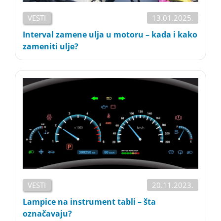
VESTI
13.01.2025.
Interval zamene ulja u motoru – kada i kako
zameniti ulje?
VESTI
20.11.2023.
Lampice na instrument tabli – šta
označavaju?