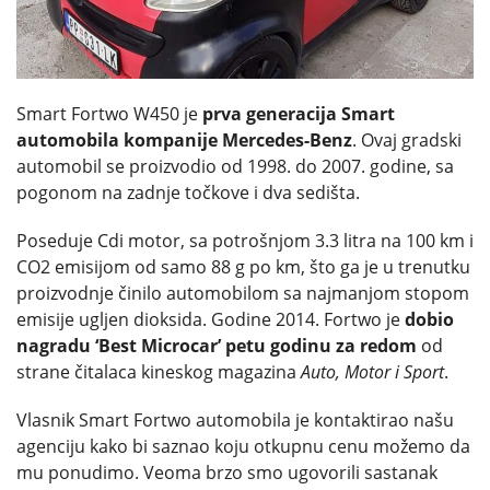
Smart Fortwo W450 je
prva generacija Smart
automobila kompanije Mercedes-Benz
. Ovaj gradski
automobil se proizvodio od 1998. do 2007. godine, sa
pogonom na zadnje točkove i dva sedišta.
Poseduje Cdi motor, sa potrošnjom 3.3 litra na 100 km i
CO2 emisijom od samo 88 g po km, što ga je u trenutku
proizvodnje činilo automobilom sa najmanjom stopom
emisije ugljen dioksida. Godine 2014. Fortwo je
dobio
nagradu ‘Best Microcar’ petu godinu za redom
od
strane čitalaca kineskog magazina
Auto, Motor i Sport
.
Vlasnik Smart Fortwo automobila je kontaktirao našu
agenciju kako bi saznao koju otkupnu cenu možemo da
mu ponudimo. Veoma brzo smo ugovorili sastanak