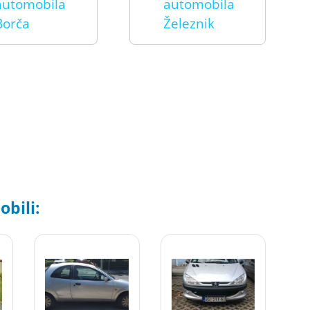
automobila
automobila
Borča
Železnik
bili: