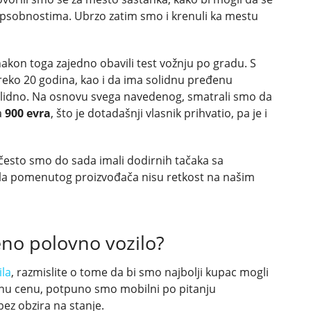
spsobnostima. Ubrzo zatim smo i krenuli ka mestu
nakon toga zajedno obavili test vožnju po gradu. S
reko 20 godina, kao i da ima solidnu pređenu
solidno. Na osnovu svega navedenog, smatrali smo da
a
900 evra
, što je dotadašnji vlasnik prihvatio, pa je i
često smo do sada imali dodirnih tačaka sa
la pomenutog proizvođača nisu retkost na našim
veno polovno vozilo?
ila
, razmislite o tome da bi smo najbolji kupac mogli
ičnu cenu, potpuno smo mobilni po pitanju
bez obzira na stanje.