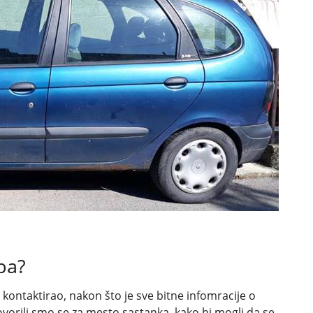
pa?
kontaktirao, nakon što je sve bitne infomracije o
ovorili smo se za mesto sastanka, kako bi mogli da se