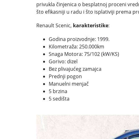
privukla činjenica o besplatnoj proceni vr
što efikasniji u radu i što isplativiji prema 
Renault Scenic,
karakteristike
:
Godina proizvodnje: 1999.
Kilometraža: 250.000km
Snaga Motora: 75/102 (kW/KS)
Gorivo: dizel
Bez plivajućeg zamajca
Prednji pogon
Manuelni menjač
5 brzina
5 sedišta