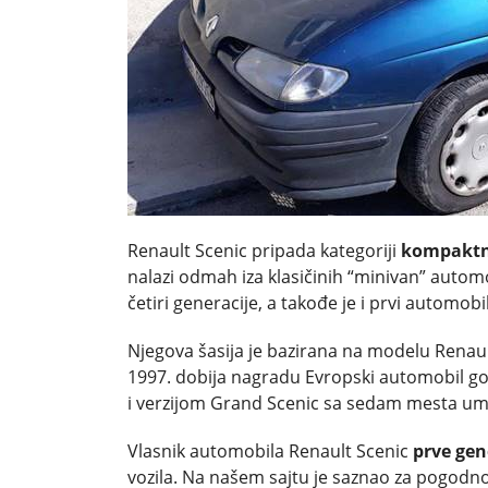
Renault Scenic pripada kategoriji
kompaktn
nalazi odmah iza klasičinih “minivan” auto
četiri generacije, a takođe je i prvi automobi
Njegova šasija je bazirana na modelu Renau
1997. dobija nagradu Evropski automobil go
i verzijom Grand Scenic sa sedam mesta um
Vlasnik automobila Renault Scenic
prve gen
vozila. Na našem sajtu je saznao za pogodno