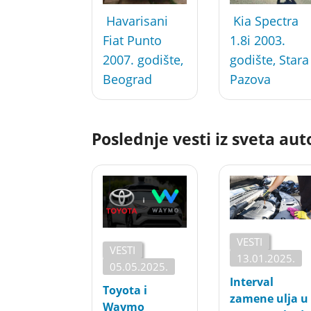
Havarisani
Kia Spectra
Fiat Punto
1.8i 2003.
2007. godište,
godište, Stara
Beograd
Pazova
Poslednje vesti iz sveta au
VESTI
VESTI
13.01.2025.
05.05.2025.
Interval
Toyota i
zamene ulja u
Waymo