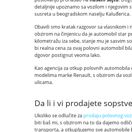
detaljnije upoznamo sa vozilom i njegovim 
susreta u beogradskom naselju Kaluđerica.
Obavili smo kratak razgovor sa vlasnikom i 
obzirom na činjenicu da je automobil star p
kilometražu iza sebe, stanje mu je sasvim 
bi realna cena za ovaj polovni automobil bil
dgovor postignut veoma lako.
Kao agencija za otkup polovnih automobila 
modelima marke Renault, s obzirom da vozi
ulicama.
Da li i vi prodajete sopst
Ukoliko se odlučite za
prodaju polovnog voz
biti baš mi, s obzirom na to da dajemo odl
transporta, a otkupljujemo sve automobile 