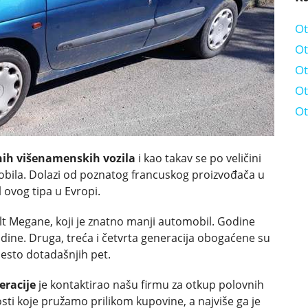
Ot
Ot
Ot
Ot
Ot
ih višenamenskih vozila
i kao takav se po veličini
mobila. Dolazi od poznatog francuskog proizvođača u
l ovog tipa u Evropi.
lt Megane, koji je znatno manji automobil. Godine
dine. Druga, treća i četvrta generacija obogaćene su
esto dotadašnjih pet.
eracije
je kontaktirao našu firmu za otkup polovnih
sti koje pružamo prilikom kupovine, a najviše ga je