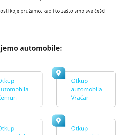
osti koje pružamo, kao i to zašto smo sve češći
ujemo automobile:
Otkup
Otkup
automobila
automobila
Zemun
Vračar
Otkup
Otkup