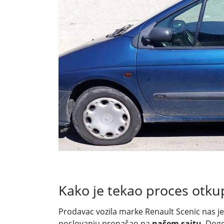
Kako je tekao proces otku
Prodavac vozila marke Renault Scenic nas je 
poslovanju pronašao na
našem sajtu
. Dog