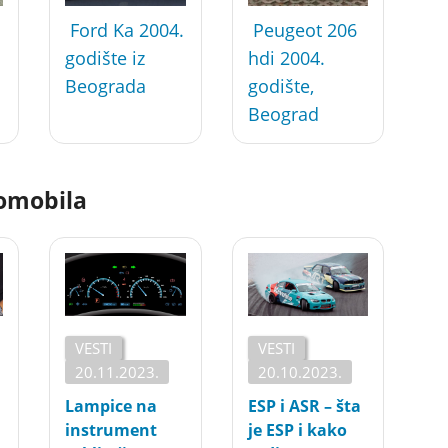
Ford Ka 2004.
Peugeot 206
godište iz
hdi 2004.
Beograda
godište,
Beograd
tomobila
VESTI
VESTI
20.11.2023.
20.10.2023.
Lampice na
ESP i ASR – šta
instrument
je ESP i kako