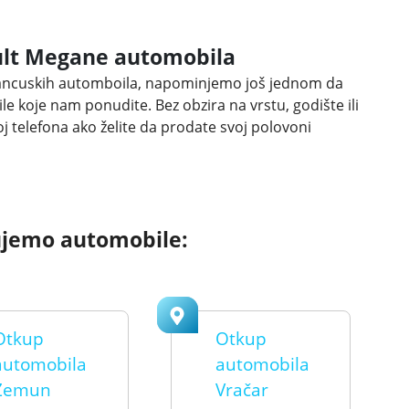
ault Megane automobila
francuskih automboila, napominjemo još jednom da
 koje nam ponudite. Bez obzira na vrstu, godište ili
oj telefona ako želite da prodate svoj polovoni
ujemo automobile:
Otkup
Otkup
automobila
automobila
Zemun
Vračar