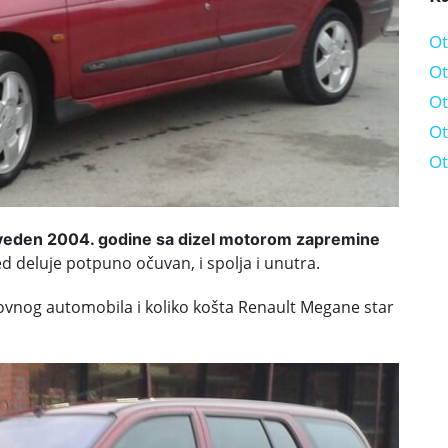
Ot
Ot
Ot
Ot
Ot
veden 2004. godine sa dizel motorom zapremine
ed deluje potpuno očuvan, i spolja i unutra.
ovnog automobila i koliko košta
Renault
Megane star