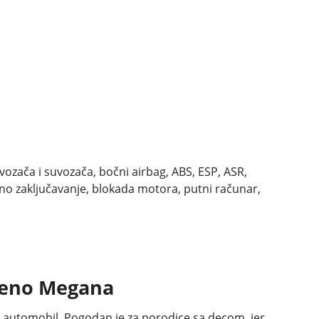
ozača i suvozača, bočni airbag, ABS, ESP, ASR,
alno zaključavanje, blokada motora, putni računar,
Reno Megana
n automobil. Pogodan je za porodice sa decom, jer