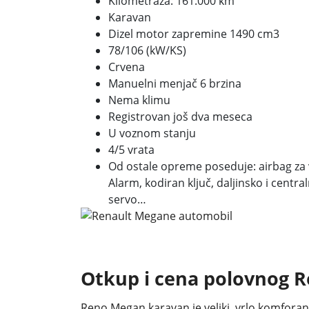
Kilometraža: 161.000 km
Karavan
Dizel
motor zapremine
1490 cm3
78/106 (kW/KS)
Crvena
Manuelni menjač 6 brzina
Nema klimu
Registrovan još dva meseca
U voznom stanju
4/5 vrata
Od ostale opreme poseduje: airbag za v
Alarm, kodiran ključ, daljinsko i centr
servo…
Otkup i cena polovnog 
Reno Megan karavan je veliki, vrlo komfora