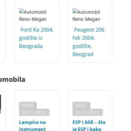
Ford Ka 2004.
Peugeot 206
godište iz
hdi 2004.
Beograda
godište,
Beograd
tomobila
VESTI
VESTI
20.11.2023.
20.10.2023.
Lampice na
ESP i ASR – šta
instrument
je ESP i kako