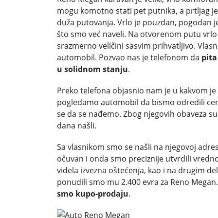
mogu komotno stati pet putnika, a prtljag je
duža putovanja. Vrlo je pouzdan, pogodan je 
što smo već naveli. Na otvorenom putu vrlo m
srazmerno veličini sasvim prihvatljivo. Vlasn
automobil. Pozvao nas je telefonom da
pita
u solidnom stanju
.
Preko telefona objasnio nam je u kakvom je 
pogledamo automobil da bismo odredili ce
se da se nađemo. Zbog njegovih obaveza susr
dana našli.
Sa vlasnikom smo se našli na njegovoj adresi
očuvan i onda smo preciznije utvrdili vredn
videla izvezna oštećenja, kao i na drugim de
ponudili smo mu 2.400 evra za Reno Megan. 
smo kupo-prodaju
.