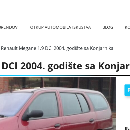
BRENDOVI
OTKUP AUTOMOBILA ISKUSTVA
BLOG
K
REGISTRACIJA VOZILA 
KARAKTERISTIKE AUTOM
OTKUP AUTOMOBILA VRAČAR
OTKUP AUTOMOBILA PANČEVO
OTKUP AUTOMOBILA NIŠ
OTKUP AUTOMOBILA ČUKARICA
OTKUP AUTOMOBILA SMEDEREVO
OTKUP AUTOMOBILA UŽICE
OTKU
OTKUP
>
Renault Megane 1.9 DCI 2004. godište sa Konjarnika
DCI 2004. godište sa Konja
P
R