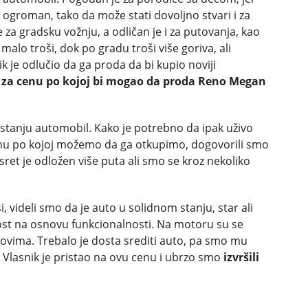
 ogroman, tako da može stati dovoljno stvari i za
za gradsku vožnju, a odličan je i za putovanja, kao
alo troši, dok po gradu troši više goriva, ali
ik je odlučio da ga proda da bi kupio noviji
 za cenu po kojoj bi mogao da proda Reno Megan
stanju automobil. Kako je potrebno da ipak uživo
nu po kojoj možemo da ga otkupimo, dogovorili smo
et je odložen više puta ali smo se kroz nekoliko
, videli smo da je auto u solidnom stanju, star ali
ost na osnovu funkcionalnosti. Na motoru su se
lovima. Trebalo je dosta srediti auto, pa smo mu
Vlasnik je pristao na ovu cenu i ubrzo smo
izvršili