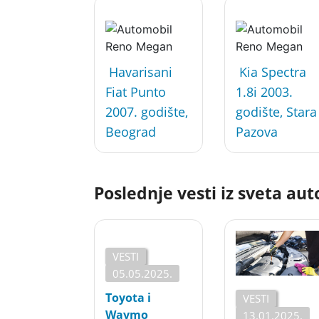
Havarisani
Kia Spectra
Fiat Punto
1.8i 2003.
2007. godište,
godište, Stara
Beograd
Pazova
Poslednje vesti iz sveta au
VESTI
05.05.2025.
Toyota i
VESTI
Waymo
13.01.2025.