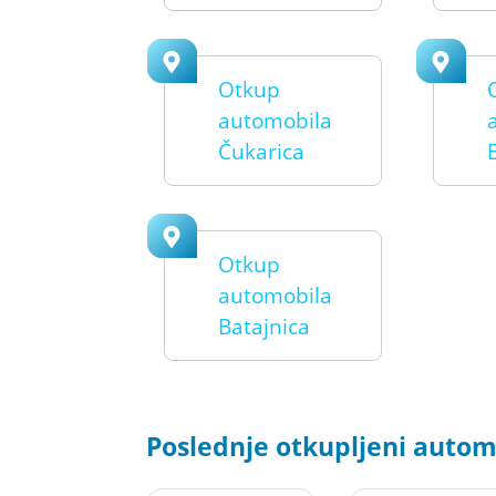
Otkup
automobila
Čukarica
Otkup
automobila
Batajnica
Poslednje otkupljeni automo