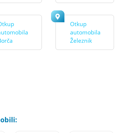
Otkup
Otkup
automobila
automobila
Borča
Železnik
bili: