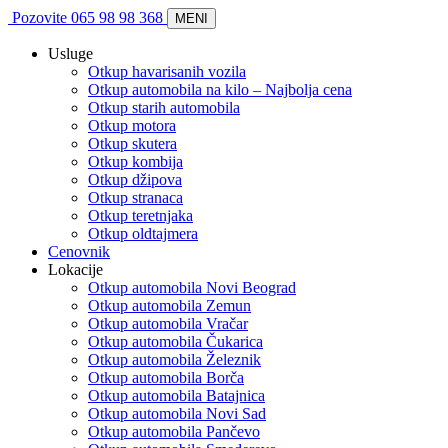
Pozovite 065 98 98 368
MENI
Usluge
Otkup havarisanih vozila
Otkup automobila na kilo – Najbolja cena
Otkup starih automobila
Otkup motora
Otkup skutera
Otkup kombija
Otkup džipova
Otkup stranaca
Otkup teretnjaka
Otkup oldtajmera
Cenovnik
Lokacije
Otkup automobila Novi Beograd
Otkup automobila Zemun
Otkup automobila Vračar
Otkup automobila Čukarica
Otkup automobila Železnik
Otkup automobila Borča
Otkup automobila Batajnica
Otkup automobila Novi Sad
Otkup automobila Pančevo