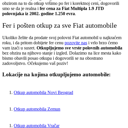
obzirom na to da otkup vršimo po fer i korektnoj ceni, dogovorili
smo se da je realna i
fer cena za Fiat Multipla 1.9 JTD
polovnjaka iz 2002. godine 1.250 evra
.
Fer i pošten otkup za sve Fiat automobile
Ukoliko želite da prodate svoj polovni Fiat automobil u najkraćem
roku, i da pritom dobijete fer cenu
pozovite nas
i vrlo brzo ćemo
vam izaći u susret.
Otkupljujemo sve vrste polovnih automobila
bez obzira na njihovo stanje i izgled. Dolazimo na lice mesta kako
bismo obavili posao otkupa i dogovorili se na obostrano
zadovoljstvo. Očekujemo vaš poziv!
Lokacije na kojima otkupljujemo automobile:
Otkup automobila Novi Beograd
Otkup automobila Zemun
Otkup automobila Vračar