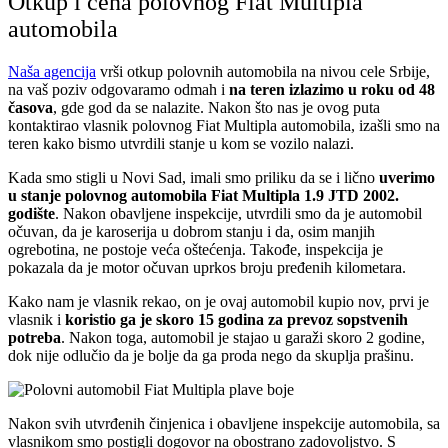
Otkup i cena polovnog Fiat Multipla
automobila
Naša agencija
vrši otkup polovnih automobila na nivou cele Srbije,
na vaš poziv odgovaramo odmah i
na teren izlazimo u roku od 48
časova
, gde god da se nalazite. Nakon što nas je ovog puta
kontaktirao vlasnik polovnog Fiat Multipla automobila, izašli smo na
teren kako bismo utvrdili stanje u kom se vozilo nalazi.
Kada smo stigli u Novi Sad, imali smo priliku da se i lično
uverimo
u stanje polovnog automobila Fiat Multipla 1.9 JTD 2002.
godište
. Nakon obavljene inspekcije, utvrdili smo da je automobil
očuvan, da je karoserija u dobrom stanju i da, osim manjih
ogrebotina, ne postoje veća oštećenja. Takođe, inspekcija je
pokazala da je motor očuvan uprkos broju pređenih kilometara.
Kako nam je vlasnik rekao, on je ovaj automobil kupio nov, prvi je
vlasnik i
koristio ga je skoro 15 godina za prevoz sopstvenih
potreba
. Nakon toga, automobil je stajao u garaži skoro 2 godine,
dok nije odlučio da je bolje da ga proda nego da skuplja prašinu.
Nakon svih utvrđenih činjenica i obavljene inspekcije automobila, sa
vlasnikom smo postigli dogovor na obostrano zadovoljstvo. S