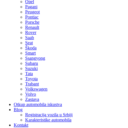
Opel
Pagani
Peugeot
Pontiac
Porsche
Renault
Rover
Saab
Seat
Škoda
Smart
Ssangyong
Subaru
Suzuki
Tata
Toyota
Trabant
Volkswagen
Volvo
Zastava
Otkup automobila iskustva
Blog
Registracija vozila u Srbiji
Karakteristike automobila
Kontakt