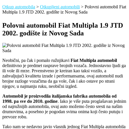
Otkup automobila
>
Otkupljeni automobili
>
Polovni automobil Fiat
Multipla 1.9 JTD 2002. godište iz Novog Sada
Polovni automobil Fiat Multipla 1.9 JTD
2002. godište iz Novog Sada
Neobični, pa čak i pomalo ružnjikavi
Fiat Multipla automobil
definitivno je predmet rasprave brojnih vozača. Jednostavno ljudi ga
ili vole ili mrze. Prvenstveno je kreiran kao taksi vozilo, a
zahvaljujući kvalitetu izrade i performansama, ovaj automobil nudi
brojne razloge vozačima da ga vole, čak i ako ostave po strani
njegov, u najmanju ruku, neobični izgled.
Automobil je proizvodila italijanska fabrika automobila od
1998. pa sve do 2010. godine
. Iako je više puta proglašavan jednim
od najružnijih automobila, ovaj auto možemo često sresti na našim
drumovima, a posebno je pogodan svima onima koji često putuju i
prevoze robu.
Tako nam se nedavno javio vlasnik jednog Fiat Multipla automobila