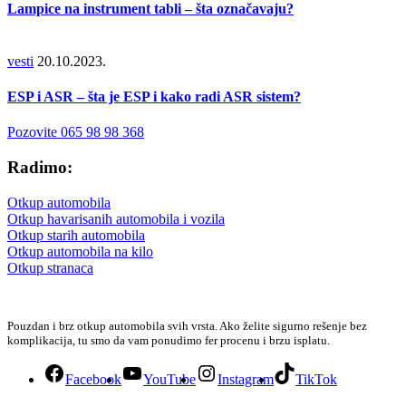
Lampice na instrument tabli – šta označavaju?
vesti
20.10.2023.
ESP i ASR – šta je ESP i kako radi ASR sistem?
Pozovite 065 98 98 368
Radimo:
Otkup automobila
Otkup havarisanih automobila i vozila
Otkup starih automobila
Otkup automobila na kilo
Otkup stranaca
Pouzdan i brz otkup automobila svih vrsta. Ako želite sigurno rešenje bez
komplikacija, tu smo da vam ponudimo fer procenu i brzu isplatu.
Facebook
YouTube
Instagram
TikTok