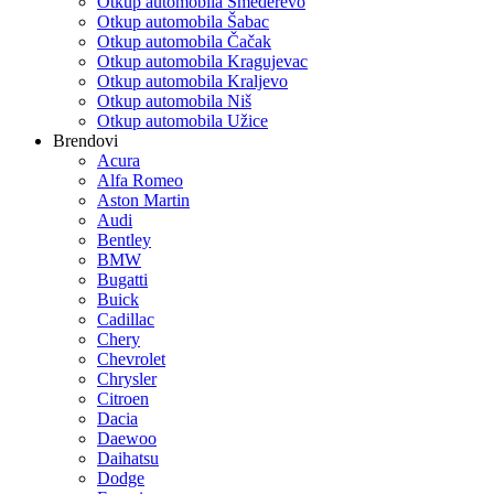
Otkup automobila Smederevo
Otkup automobila Šabac
Otkup automobila Čačak
Otkup automobila Kragujevac
Otkup automobila Kraljevo
Otkup automobila Niš
Otkup automobila Užice
Brendovi
Acura
Alfa Romeo
Aston Martin
Audi
Bentley
BMW
Bugatti
Buick
Cadillac
Chery
Chevrolet
Chrysler
Citroen
Dacia
Daewoo
Daihatsu
Dodge