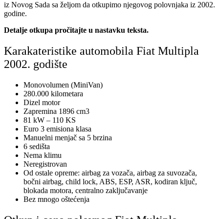
iz Novog Sada sa željom da otkupimo njegovog polovnjaka iz 2002.
godine.
Detalje otkupa pročitajte u nastavku teksta.
Karakateristike automobila Fiat Multipla
2002. godište
Monovolumen (MiniVan)
280.000 kilometara
Dizel motor
Zapremina 1896 cm3
81 kW – 110 KS
Euro 3 emisiona klasa
Manuelni menjač sa 5 brzina
6 sedišta
Nema klimu
Neregistrovan
Od ostale opreme: airbag za vozača, airbag za suvozača,
bočni airbag, child lock, ABS, ESP, ASR, kodiran ključ,
blokada motora, centralno zaključavanje
Bez mnogo oštećenja