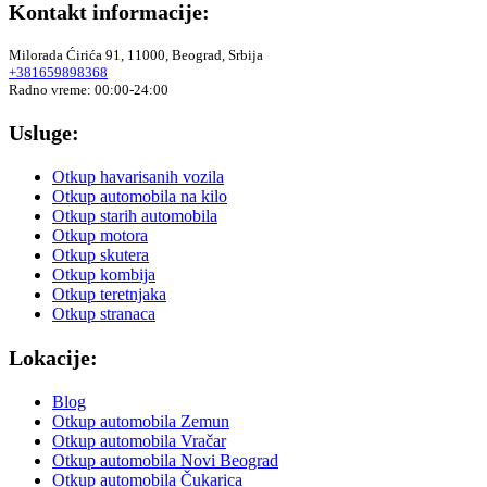
Kontakt informacije:
Milorada Ćirića 91, 11000, Beograd, Srbija
+381659898368
Radno vreme: 00:00-24:00
Usluge:
Otkup havarisanih vozila
Otkup automobila na kilo
Otkup starih automobila
Otkup motora
Otkup skutera
Otkup kombija
Otkup teretnjaka
Otkup stranaca
Lokacije:
Blog
Otkup automobila Zemun
Otkup automobila Vračar
Otkup automobila Novi Beograd
Otkup automobila Čukarica