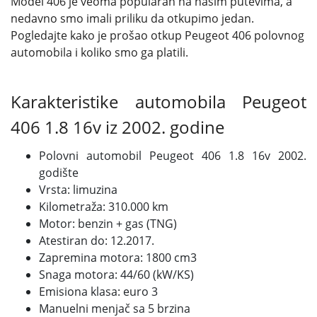
Model 406 je veoma popularan na našim putevima, a
nedavno smo imali priliku da otkupimo jedan.
Pogledajte kako je prošao otkup Peugeot 406 polovnog
automobila i koliko smo ga platili.
Karakteristike automobila Peugeot
406 1.8 16v iz 2002. godine
Polovni automobil Peugeot 406 1.8 16v 2002.
godište
Vrsta: limuzina
Kilometraža: 310.000 km
Motor: benzin + gas (TNG)
Atestiran do: 12.2017.
Zapremina motora: 1800 cm3
Snaga motora: 44/60 (kW/KS)
Emisiona klasa: euro 3
Manuelni menjač sa 5 brzina