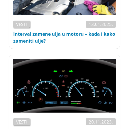
VESTI
13.01.2025.
Interval zamene ulja u motoru – kada i kako
zameniti ulje?
VESTI
20.11.2023.