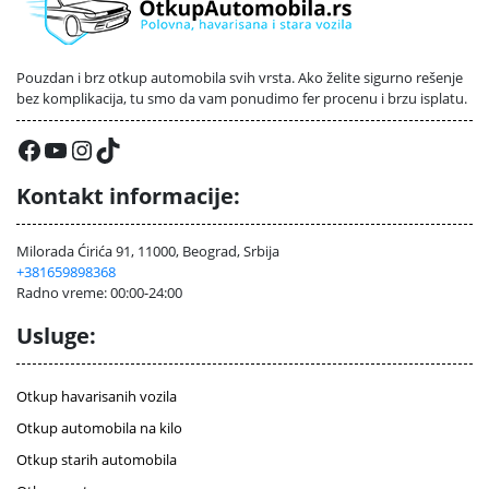
Pouzdan i brz otkup automobila svih vrsta. Ako želite sigurno rešenje
bez komplikacija, tu smo da vam ponudimo fer procenu i brzu isplatu.
Facebook
YouTube
Instagram
TikTok
Kontakt informacije:
Milorada Ćirića 91, 11000, Beograd, Srbija
+381659898368
Radno vreme: 00:00-24:00
Usluge:
Otkup havarisanih vozila
Otkup automobila na kilo
Otkup starih automobila