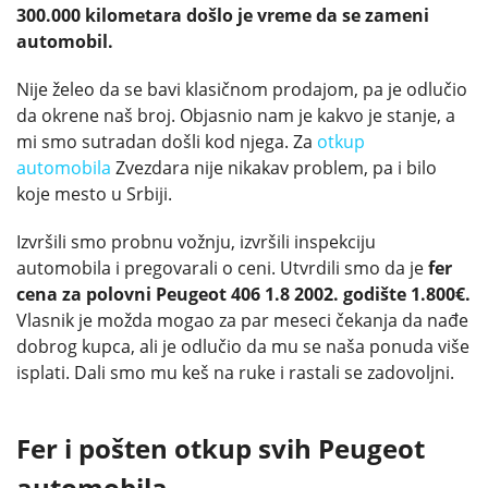
300.000 kilometara došlo je vreme da se zameni
automobil.
Nije želeo da se bavi klasičnom prodajom, pa je odlučio
da okrene naš broj. Objasnio nam je kakvo je stanje, a
mi smo sutradan došli kod njega. Za
otkup
automobila
Zvezdara nije nikakav problem, pa i bilo
koje mesto u Srbiji.
Izvršili smo probnu vožnju, izvršili inspekciju
automobila i pregovarali o ceni. Utvrdili smo da je
fer
cena za polovni Peugeot 406 1.8 2002. godište 1.800€.
Vlasnik je možda mogao za par meseci čekanja da nađe
dobrog kupca, ali je odlučio da mu se naša ponuda više
isplati. Dali smo mu keš na ruke i rastali se zadovoljni.
Fer i pošten otkup svih Peugeot
automobila