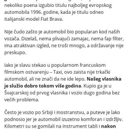
nekoliko poena izgubio titulu najboljeg evropskog
automobila 1996. godine, kada je titulu odneo
italijanski model Fiat Brava.
Nije čudo zašto je automobil bio popularan kod naših
vozača. Dizelaš, nema plivajući zamajac, nema fap filter,
ima atraktivan izgled, ne troši mnogo, a održavanje nije
preskupo.
Iako je slavu stekao u popularnom francuskom
filmskom ostvarenju – Taxi, ovo zaista nije trkački
automobil, ali ne znači da ne ide lepo.
Našeg vlasnika
je služio dobro tokom više godina
. Kupio ga je u
Švajcarskoj od prvog vlasnika i vozio dugo godina bez
većih problema.
Često je vozio po Srbiji i inostranstvu, a puteve je lako
podnosio jer je automobil izuzetno komforan i izdržljiv.
Kilometri su se gomilali na instrument tabli i
nakon