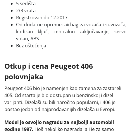
5 sedišta
2/3 vrata
Registrovan do 12.2017.
Od dodatne opreme: airbag za vozača i suvozača,
kodiran ključ, centralno zaključavanje, servo
volan, ABS
Bez oštećenja
Otkup i cena Peugeot 406
polovnjaka
Peugeot 406 bio je namenjen kao zamena za zastareli
405. Od starta je bio dostupan u benzinskoj i dizel
varijanti. Dizelaši su bili naročito popularni, i 406 je
postao jedan od najprodavanijih dizelaša u Evropi.
Model je osvojio nagradu za najbolji automobil
godine 1997.
i još nekoliko nagrada, ali je za samo