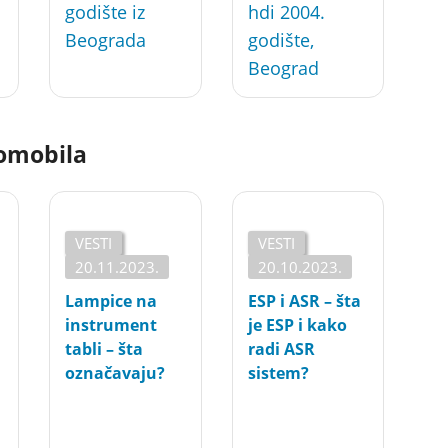
godište iz
hdi 2004.
Beograda
godište,
Beograd
tomobila
VESTI
VESTI
20.11.2023.
20.10.2023.
Lampice na
ESP i ASR – šta
instrument
je ESP i kako
tabli – šta
radi ASR
označavaju?
sistem?