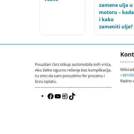
zamene ulja u
motoru – kada
i kako
zameniti ulje?
Kont
Pouzdan i brz otkup automobila svih vrsta.
Milorada
Ako želite sigurno rešenje bez komplikacija,
+38165
tu smo da vam ponudimo fer procenu i
Radno v
brzu isplatu.
Facebook
YouTube
Instagram
TikTok