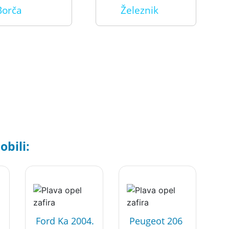
Borča
Železnik
bili:
Ford Ka 2004.
Peugeot 206