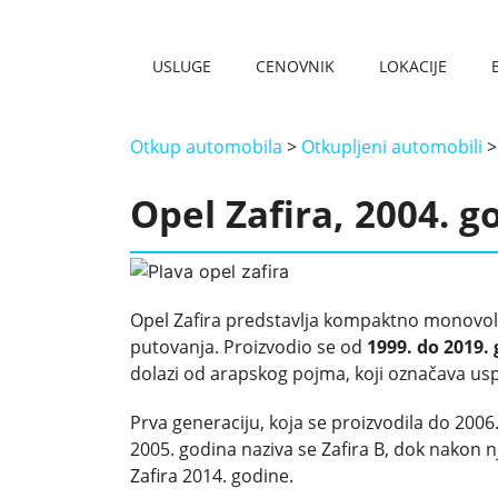
USLUGE
CENOVNIK
LOKACIJE
OTKUP HAVARISANIH VOZILA
OTKUP AUTOMOBILA NA KILO – NAJBOLJA CENA
OTKUP STARIH AUTOMOBILA
OTKUP MOTORA
OTKUP SKUTERA
OTKUP KOMBIJA
OTKUP DŽIPOVA
OTKUP STRANACA
OTKUP TERETNJAKA
OTKUP OLDTAJMERA
OTKUP AUTOMOBILA NOVI BEOGRAD
OTKUP AUTOMOBILA BATAJNICA
OTKUP AUTOMOBILA KRAGUJEVAC
OTKUP AUTOMOBILA ZEMUN
OTKUP AUTOMOBILA NOVI SAD
OTKUP AUTOMOBILA KRALJEVO
Otkup automobila
>
Otkupljeni automobili
Opel Zafira, 2004. g
Opel Zafira predstavlja kompaktno monovol
putovanja. Proizvodio se od
1999. do 2019.
dolazi od arapskog pojma, koji označava us
Prva generaciju, koja se proizvodila do 2006.
2005. godina naziva se Zafira B, dok nakon nj
Zafira 2014. godine.