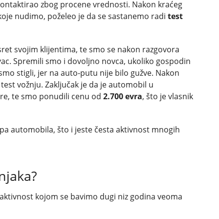
kontaktirao zbog procene vrednosti. Nakon kraćeg
koje nudimo, poželeo je da se sastanemo radi
test
sret svojim klijentima, te smo se nakon razgovora
ac. Spremili smo i dovoljno novca, ukoliko gospodin
o stigli, jer na auto-putu nije bilo gužve. Nakon
st vožnju. Zaključak je da je automobil u
re, te smo ponudili cenu od
2.700 evra
, što je vlasnik
pa automobila, što i jeste česta aktivnost mnogih
vnjaka?
i aktivnost kojom se bavimo dugi niz godina veoma