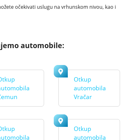
 možete očekivati uslugu na vrhunskom nivou, kao i
ujemo automobile:
Otkup
Otkup
automobila
automobila
Zemun
Vračar
Otkup
Otkup
automobila
automobila