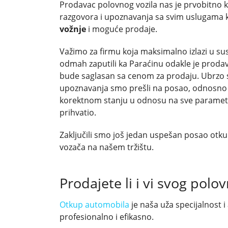
Prodavac polovnog vozila nas je prvobitno 
razgovora i upoznavanja sa svim uslugama 
vožnje
i moguće prodaje.
Važimo za firmu koja maksimalno izlazi u su
odmah zaputili ka Paraćinu odakle je prodav
bude saglasan sa cenom za prodaju. Ubrzo sm
upoznavanja smo prešli na posao, odnosno te
korektnom stanju u odnosu na sve paramet
prihvatio.
Zaključili smo još jedan uspešan posao otku
vozača na našem tržištu.
Prodajete li i vi svog polo
Otkup automobila
je naša uža specijalnost 
profesionalno i efikasno.