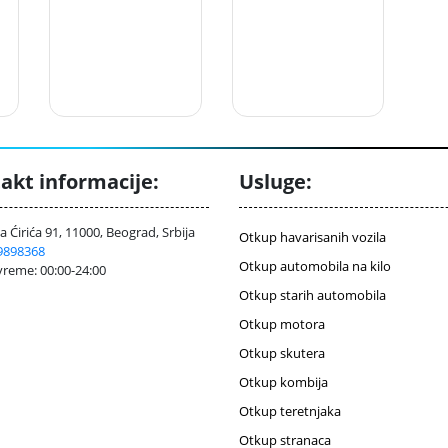
akt informacije:
Usluge:
 Ćirića 91, 11000, Beograd, Srbija
Otkup havarisanih vozila
9898368
Otkup automobila na kilo
reme: 00:00-24:00
Otkup starih automobila
Otkup motora
Otkup skutera
Otkup kombija
Otkup teretnjaka
Otkup stranaca