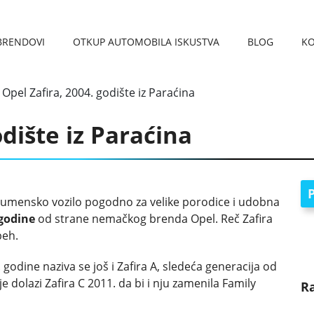
BRENDOVI
OTKUP AUTOMOBILA ISKUSTVA
BLOG
K
REGISTRACIJA VOZILA 
KARAKTERISTIKE AUTOM
OTKUP AUTOMOBILA VRAČAR
OTKUP AUTOMOBILA PANČEVO
OTKUP AUTOMOBILA NIŠ
OTKUP AUTOMOBILA ČUKARICA
OTKUP AUTOMOBILA SMEDEREVO
OTKUP AUTOMOBILA UŽICE
OTKU
OTKUP
>
Opel Zafira, 2004. godište iz Paraćina
odište iz Paraćina
P
umensko vozilo pogodno za velike porodice i udobna
 godine
od strane nemačkog brenda Opel. Reč Zafira
peh.
 godine naziva se još i Zafira A, sledeća generacija od
e dolazi Zafira C 2011. da bi i nju zamenila Family
R