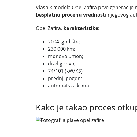
Vlasnik modela Opel Zafira prve generacije 
besplatnu procenu vrednosti
njegovog aut
Opel Zafira,
karakteristike
:
2004. godište;
230.000 km;
monovolumen;
dizel gorivo;
74/101 (kW/KS);
prednji pogon;
automatska klima.
Kako je takao proces otku