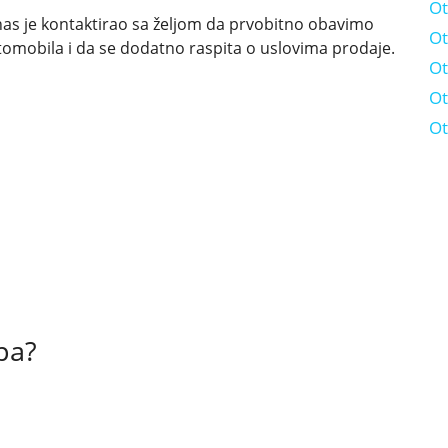
Ot
nas je kontaktirao sa željom da prvobitno obavimo
Ot
omobila i da se dodatno raspita o uslovima prodaje.
Ot
Ot
Ot
pa?