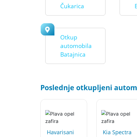
Čukarica
Otkup
automobila
Batajnica
Poslednje otkupljeni automo
Havarisani
Kia Spectra