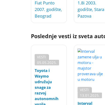
Fiat Punto
1.8i 2003.
2007. godište,
godište, Stara
Beograd
Pazova
Poslednje vesti iz sveta au
VESTI
05.05.2025.
Toyota i
Waymo
udružuju
snage za
VESTI
razvoj
13.01.2025.
autonomnih
Interval
vozila