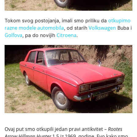
otkupimo
Tokom svog postojanja, imali smo priliku da
razne modele automobila
Volkswagen
, od starih
Buba i
Golfova
Citroena
, pa do novijih
.
Ovaj put smo otkupili jedan pravi antikvitet –
Rootes
Arrow
Hillman Hunter
1.5 iz 1969. godine. Evo kako smo