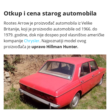
Otkup i cena starog automobila
Rootes Arrow je proizvođač automobila iz Velike
Britanije, koji je proizvodio automobile od 1966. do
1979. godine, dok nije dospeo pod vlasništvo američke
kompanije
Chrysler
. Najpoznatiji model ovog
proizvođača je
upravo Hillman Hunter.