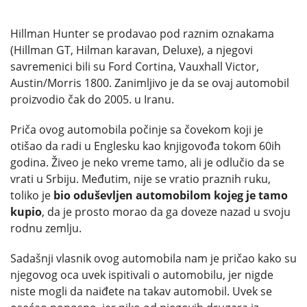
Hillman Hunter se prodavao pod raznim oznakama
(Hillman GT, Hilman karavan, Deluxe), a njegovi
savremenici bili su Ford Cortina, Vauxhall Victor,
Austin/Morris 1800. Zanimljivo je da se ovaj automobil
proizvodio čak do 2005. u Iranu.
Priča ovog automobila počinje sa čovekom koji je
otišao da radi u Englesku kao knjigovođa tokom 60ih
godina. Živeo je neko vreme tamo, ali je odlučio da se
vrati u Srbiju. Međutim, nije se vratio praznih ruku,
toliko je
bio oduševljen automobilom kojeg je tamo
kupio
, da je prosto morao da ga doveze nazad u svoju
rodnu zemlju.
Sadašnji vlasnik ovog automobila nam je pričao kako su
njegovog oca uvek ispitivali o automobilu, jer nigde
niste mogli da naiđete na takav automobil. Uvek se