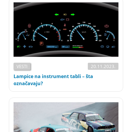
VESTI
20.11.2023.
Lampice na instrument tabli – šta
označavaju?