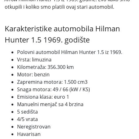
otkupili i koliko smo platili ovaj stari automobil.
Karakteristike automobila
Hilman
Hunter 1.5
1969. godište
Polovni automobil Hilman Hunter 1.5 iz
1969.
Vrsta:
limuzina
Kilometraža:
356.300 km
Motor:
benzin
Zapremina motora:
1.500 cm3
Snaga motora: 49 / 66 (kW / KS)
Emisiona klasa: euro 1
Manuelni menjač sa 4 brzina
5 sedišta
4/5 vrata
Neregistrovan
Havarisan