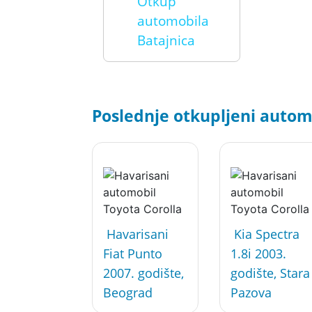
Otkup
automobila
Batajnica
Poslednje otkupljeni automo
Havarisani
Kia Spectra
Fiat Punto
1.8i 2003.
2007. godište,
godište, Stara
Beograd
Pazova