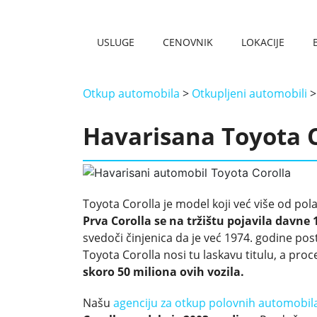
USLUGE
CENOVNIK
LOKACIJE
OTKUP HAVARISANIH VOZILA
OTKUP AUTOMOBILA NA KILO – NAJBOLJA CENA
OTKUP STARIH AUTOMOBILA
OTKUP MOTORA
OTKUP SKUTERA
OTKUP KOMBIJA
OTKUP DŽIPOVA
OTKUP STRANACA
OTKUP TERETNJAKA
OTKUP OLDTAJMERA
OTKUP AUTOMOBILA NOVI BEOGRAD
OTKUP AUTOMOBILA BATAJNICA
OTKUP AUTOMOBILA KRAGUJEVAC
OTKUP AUTOMOBILA ZEMUN
OTKUP AUTOMOBILA NOVI SAD
OTKUP AUTOMOBILA KRALJEVO
Otkup automobila
>
Otkupljeni automobili
Havarisana Toyota Co
Toyota Corolla je model koji već više od pol
Prva Corolla se na tržištu pojavila davne 
svedoči činjenica da je već 1974. godine pos
Toyota Corolla nosi tu laskavu titulu, a proc
skoro 50 miliona ovih vozila.
Našu
agenciju za otkup polovnih automobil