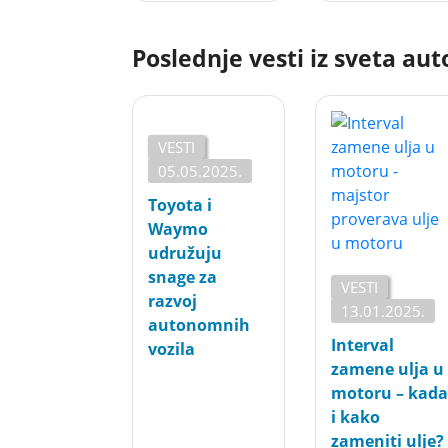
Poslednje vesti iz sveta au
VESTI
05.05.2025.
Toyota i
Waymo
udružuju
snage za
VESTI
razvoj
13.01.2025.
autonomnih
Interval
vozila
zamene ulja u
motoru – kada
i kako
zameniti ulje?