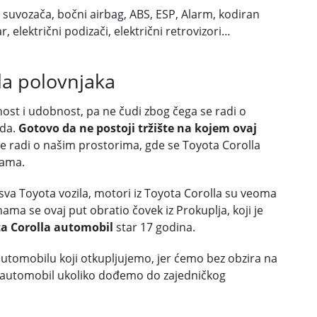
suvozača, bočni airbag, ABS, ESP, Alarm, kodiran
r, električni podizači, električni retrovizori…
la polovnjaka
nost i udobnost, pa ne čudi zbog čega se radi o
ada.
Gotovo da ne postoji tržište na kojem ovaj
 se radi o našim prostorima, gde se Toyota Corolla
cama.
sva Toyota vozila, motori iz Toyota Corolla su veoma
nama se ovaj put obratio čovek iz Prokuplja, koji je
ta Corolla automobil
star 17 godina.
automobilu koji otkupljujemo, jer ćemo bez obzira na
o automobil ukoliko dođemo do zajedničkog