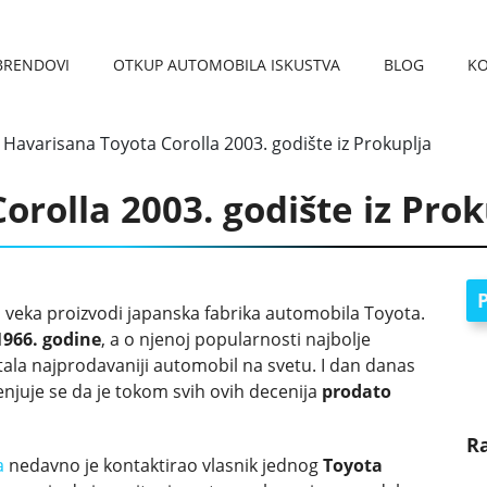
BRENDOVI
OTKUP AUTOMOBILA ISKUSTVA
BLOG
K
REGISTRACIJA VOZILA 
KARAKTERISTIKE AUTOM
OTKUP AUTOMOBILA VRAČAR
OTKUP AUTOMOBILA PANČEVO
OTKUP AUTOMOBILA NIŠ
OTKUP AUTOMOBILA ČUKARICA
OTKUP AUTOMOBILA SMEDEREVO
OTKUP AUTOMOBILA UŽICE
OTKU
OTKUP
>
Havarisana Toyota Corolla 2003. godište iz Prokuplja
rolla 2003. godište iz Prok
P
a veka proizvodi japanska fabrika automobila Toyota.
1966. godine
, a o njenoj popularnosti najbolje
tala najprodavaniji automobil na svetu. I dan danas
enjuje se da je tokom svih ovih decenija
prodato
R
a
nedavno je kontaktirao vlasnik jednog
Toyota