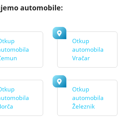
ujemo automobile:
Otkup
Otkup
automobila
automobila
Zemun
Vračar
Otkup
Otkup
automobila
automobila
Borča
Železnik