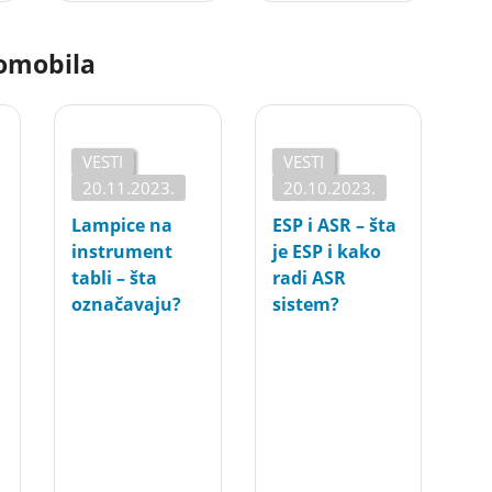
tomobila
VESTI
VESTI
20.11.2023.
20.10.2023.
Lampice na
ESP i ASR – šta
instrument
je ESP i kako
tabli – šta
radi ASR
označavaju?
sistem?