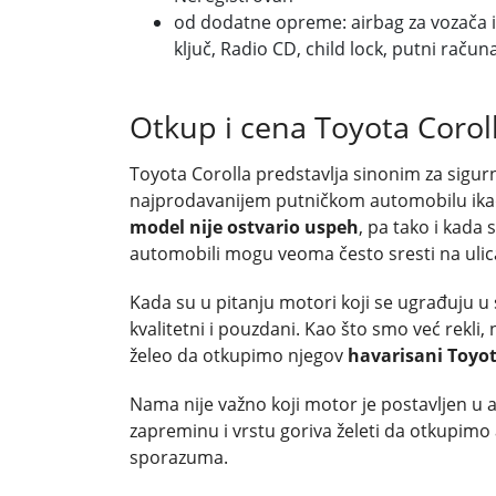
od dodatne opreme: airbag za vozača i 
ključ, Radio CD, child lock, putni računa
Otkup i cena Toyota Corol
Toyota Corolla predstavlja sinonim za sigur
najprodavanijem putničkom automobilu ik
model nije ostvario uspeh
, pa tako i kada
automobili mogu veoma često sresti na uli
Kada su u pitanju motori koji se ugrađuju u 
kvalitetni i pouzdani. Kao što smo već rekli, 
želeo da otkupimo njegov
havarisani Toyo
Nama nije važno koji motor je postavljen u 
zapreminu i vrstu goriva želeti da otkupim
sporazuma.