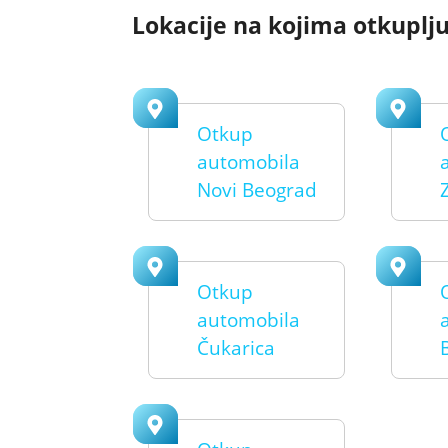
Lokacije na kojima otkuplj
Otkup
automobila
Novi Beograd
Otkup
automobila
Čukarica