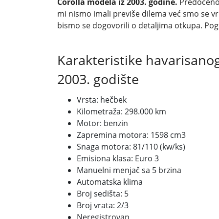
Corolla modela iz 2003. godine.
Predočeno 
mi nismo imali previše dilema već smo se vrl
bismo se dogovorili o detaljima otkupa. Pogl
Karakteristike havarisano
2003. godište
Vrsta: hečbek
Kilometraža: 298.000 km
Motor: benzin
Zapremina motora: 1598 cm3
Snaga motora: 81/110 (kw/ks)
Emisiona klasa: Euro 3
Manuelni menjač sa 5 brzina
Automatska klima
Broj sedišta: 5
Broj vrata: 2/3
Neregistrovan