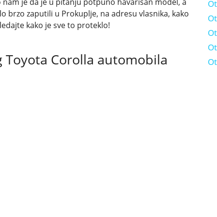
nam je da je u pitanju potpuno havarisan model, a
Ot
o brzo zaputili u Prokuplje, na adresu vlasnika, kako
Ot
edajte kako je sve to proteklo!
Ot
Ot
g Toyota Corolla automobila
Ot