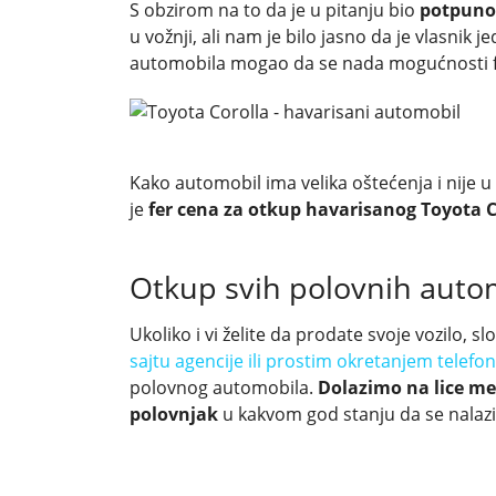
S obzirom na to da je u pitanju bio
potpuno
u vožnji, ali nam je bilo jasno da je vlasnik
automobila mogao da se nada mogućnosti fe
Kako automobil ima velika oštećenja i nije 
je
fer cena za otkup havarisanog Toyota C
Otkup svih polovnih auto
Ukoliko i vi želite da prodate svoje vozilo, 
sajtu agencije ili prostim okretanjem telefo
polovnog automobila.
Dolazimo na lice mes
polovnjak
u kakvom god stanju da se nalazi