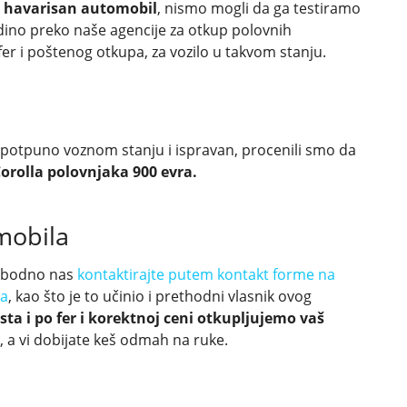
 havarisan automobil
, nismo mogli da ga testiramo
 jedino preko naše agencije za otkup polovnih
r i poštenog otkupa, za vozilo u takvom stanju.
u potpuno voznom stanju i ispravan, procenili smo da
orolla polovnjaka 900 evra.
mobila
slobodno nas
kontaktirajte putem kontakt forme na
na
, kao što je to učinio i prethodni vlasnik ovog
ta i po fer i korektnoj ceni otkupljujemo vaš
, a vi dobijate keš odmah na ruke.