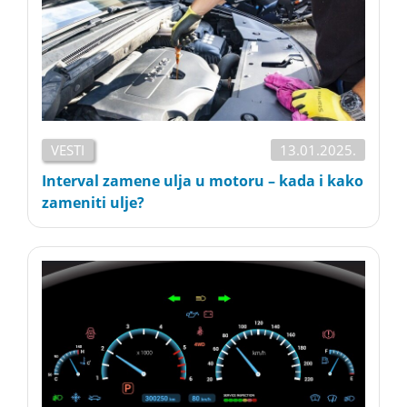
VESTI
13.01.2025.
Interval zamene ulja u motoru – kada i kako
zameniti ulje?