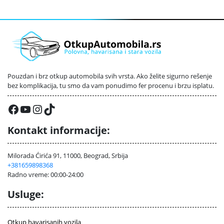
Pouzdan i brz otkup automobila svih vrsta. Ako želite sigurno rešenje
bez komplikacija, tu smo da vam ponudimo fer procenu i brzu isplatu.
Facebook
YouTube
Instagram
TikTok
Kontakt informacije:
Milorada Ćirića 91, 11000, Beograd, Srbija
+381659898368
Radno vreme: 00:00-24:00
Usluge:
Otkup havarisanih vozila