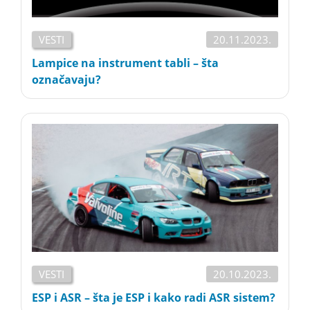
VESTI
20.11.2023.
Lampice na instrument tabli – šta
označavaju?
VESTI
20.10.2023.
ESP i ASR – šta je ESP i kako radi ASR sistem?