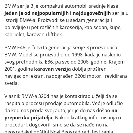
BMW serija 3 je kompaktni automobil srednje klase i
jedan je od najpopularnijih i najdugovečnijih
serija u
istoriji BMW-a. Proizvodi se u sedam generacija i
pojavljuje u pet različitih karoserija, kao sedan, kupe,
kapriolet, karavan i liftbek.
BMW E46 je četvrta generacija serije 3 proizvođača
BMW. Model se proizvodio od 1998. kada je nasledio
svog prethodnika E36, pa sve do 2006. godine. Krajem
2001. godine
karavan verzija
dobija proširen
navigacioni ekran, nadograđen 320d motor i revidirana
svetla.
Vlasnik BMW-a 320d nas je kontaktirao u želji da se
raspita o procesu prodaje automobila. Već je odlučio
da kod nas proda svoj auto, jer je do nas došao
na
preporuku prijatelja
. Nakon kratkog informisanja o
proceduri, dogovorili smo se da se nađemo na
beogradskoj opštini Novi Beograd radi testiranja